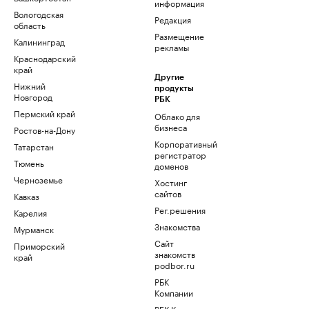
информация
Вологодская
Редакция
область
Размещение
Калининград
рекламы
Краснодарский
край
Другие
Нижний
продукты
Новгород
РБК
Пермский край
Облако для
бизнеса
Ростов-на-Дону
Корпоративный
Татарстан
регистратор
Тюмень
доменов
Черноземье
Хостинг
сайтов
Кавказ
Рег.решения
Карелия
Знакомства
Мурманск
Сайт
Приморский
знакомств
край
podbor.ru
РБК
Компании
РБК Курсы