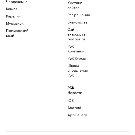
Черноземье
Хостинг
сайтов
Кавказ
Рег.решения
Карелия
Знакомства
Мурманск
Сайт
Приморский
знакомств
край
podbor.ru
РБК
Компании
РБК Курсы
Школа
управления
РБК
РБК
Новости
iOS
Android
AppGallery