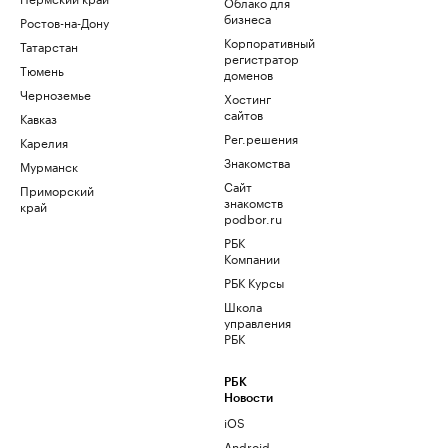
Облако для
бизнеса
Ростов-на-Дону
Корпоративный
Татарстан
регистратор
Тюмень
доменов
Черноземье
Хостинг
сайтов
Кавказ
Рег.решения
Карелия
Знакомства
Мурманск
Сайт
Приморский
знакомств
край
podbor.ru
РБК
Компании
РБК Курсы
Школа
управления
РБК
РБК
Новости
iOS
Android