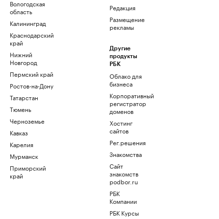
Вологодская
Редакция
область
Размещение
Калининград
рекламы
Краснодарский
край
Другие
Нижний
продукты
Новгород
РБК
Пермский край
Облако для
бизнеса
Ростов-на-Дону
Корпоративный
Татарстан
регистратор
Тюмень
доменов
Черноземье
Хостинг
сайтов
Кавказ
Рег.решения
Карелия
Знакомства
Мурманск
Сайт
Приморский
знакомств
край
podbor.ru
РБК
Компании
РБК Курсы