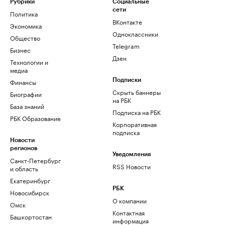
Рубрики
Социальные
сети
Политика
ВКонтакте
Экономика
Одноклассники
Общество
Telegram
Бизнес
Дзен
Технологии и
медиа
Финансы
Подписки
Скрыть баннеры
Биографии
на РБК
База знаний
Подписка на РБК
РБК Образование
Корпоративная
подписка
Новости
регионов
Уведомления
Санкт-Петербург
RSS Новости
и область
Екатеринбург
РБК
Новосибирск
О компании
Омск
Контактная
Башкортостан
информация