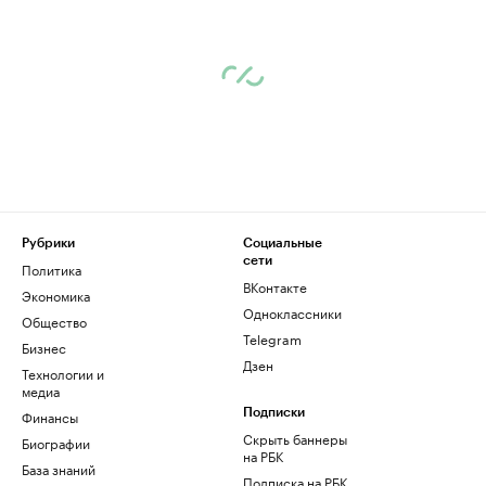
Рубрики
Социальные
сети
Политика
ВКонтакте
Экономика
Одноклассники
Общество
Telegram
Бизнес
Дзен
Технологии и
медиа
Финансы
Подписки
Скрыть баннеры
Биографии
на РБК
База знаний
Подписка на РБК