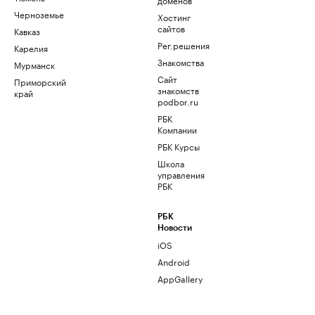
Черноземье
Хостинг
сайтов
Кавказ
Рег.решения
Карелия
Знакомства
Мурманск
Сайт
Приморский
знакомств
край
podbor.ru
РБК
Компании
РБК Курсы
Школа
управления
РБК
РБК
Новости
iOS
Android
AppGallery