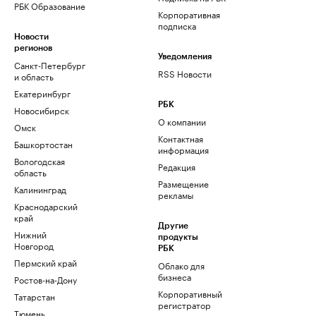
РБК Образование
Корпоративная
подписка
Новости
регионов
Уведомления
Санкт-Петербург
RSS Новости
и область
Екатеринбург
РБК
Новосибирск
О компании
Омск
Контактная
Башкортостан
информация
Вологодская
Редакция
область
Размещение
Калининград
рекламы
Краснодарский
край
Другие
Нижний
продукты
Новгород
РБК
Пермский край
Облако для
бизнеса
Ростов-на-Дону
Корпоративный
Татарстан
регистратор
Тюмень
доменов