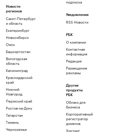
подписка
Новости
регионов
Уведомления
Санкт-Петербург
RSS Новости
и область
Екатеринбург
РБК
Новосибирск
О компании
Омск
Контактная
Башкортостан
информация
Вологодская
Редакция
область
Размещение
Калининград
рекламы
Краснодарский
край
Другие
Нижний
продукты
Новгород
РБК
Пермский край
Облако для
бизнеса
Ростов-на-Дону
Корпоративный
Татарстан
регистратор
Тюмень
доменов
Черноземье
Хостинг