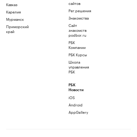
сайтов
Кавказ
Рег.решения
Карелия
Знакомства
Мурманск
Сайт
Приморский
знакомств
край
podbor.ru
РБК
Компании
РБК Курсы
Школа
управления
РБК
РБК
Новости
iOS
Android
AppGallery