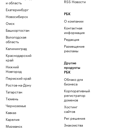
RSS Новости
и область
Екатеринбург
РБК
Новосибирск
О компании
Омск
Контактная
Башкортостан
информация
Вологодская
Редакция
область
Размещение
Калининград
рекламы
Краснодарский
край
Другие
Нижний
продукты
Новгород
РБК
Пермский край
Облако для
бизнеса
Ростов-на-Дону
Корпоративный
Татарстан
регистратор
Тюмень
доменов
Черноземье
Хостинг
сайтов
Кавказ
Рег.решения
Карелия
Знакомства
Мурманск