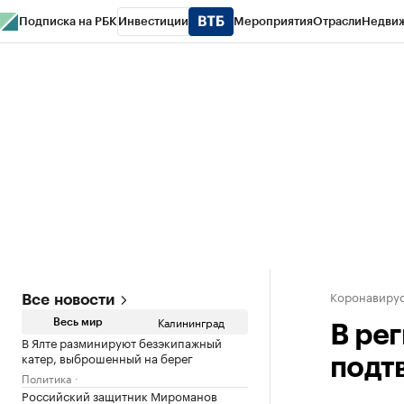
Подписка на РБК
Инвестиции
Мероприятия
Отрасли
Недви
РБК Life
Тренды
Визионеры
Национальные проекты
Город
Стиль
Кр
Спецпроекты СПб
Конференции СПб
Спецпроекты
Проверка конт
Коронавирус
Все новости
Калининград
Весь мир
В ре
В Ялте разминируют безэкипажный
катер, выброшенный на берег
подт
Политика
Российский защитник Мироманов