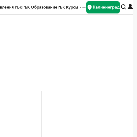
Калининград
вления РБК
РБК Образование
РБК Курсы
рейтинги
Франшизы
Газета
ок наличной валюты