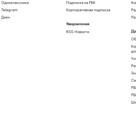
Одноклассники
Подписка на РБК
Ко
Telegram
Корпоративная подписка
Ре
Дзен
Ра
Уведомления
RSS Новости
Др
Об
Ко
до
Хо
Ре
Зн
Са
РБ
РБ
Шк