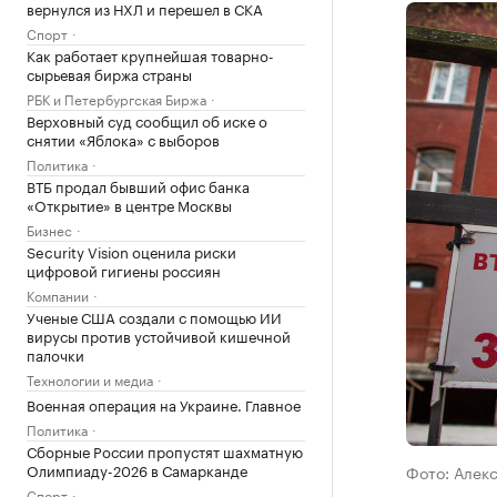
вернулся из НХЛ и перешел в СКА
Спорт
Как работает крупнейшая товарно-
сырьевая биржа страны
РБК и Петербургская Биржа
Верховный суд сообщил об иске о
снятии «Яблока» с выборов
Политика
ВТБ продал бывший офис банка
«Открытие» в центре Москвы
Бизнес
Security Vision оценила риски
цифровой гигиены россиян
Компании
Ученые США создали с помощью ИИ
вирусы против устойчивой кишечной
палочки
Технологии и медиа
Военная операция на Украине. Главное
Политика
Сборные России пропустят шахматную
Олимпиаду-2026 в Самарканде
Фото: Алек
Спорт