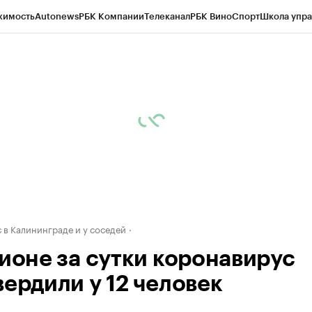
жимость
Autonews
РБК Компании
Телеканал
РБК Вино
Спорт
Школа упра
ипто
РБК Бизнес-среда
Дискуссионный клуб
Исследования
Кредитные 
рагентов
Политика
Экономика
Бизнес
Технологии и медиа
Финансы
Рын
 в Калининграде и у соседей
гионе за сутки коронавирус
вердили у 12 человек