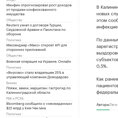
Минфин спрогнозировал рост доходов
В Калинин
от продажи конфискованного
новых слу
имущества
этом соо
Общество
Reuters узнал о договоре Турции,
инфекцие
Саудовской Аравии и Пакистана по
обороне
По данным
Политика
Мессенджер «Макс» откроет API для
зарегистр
сторонних приложений
выздорове
Общество
субъекто
Военная операция на Украине. Онлайн
0,5%.
Политика
«Внуково» стало владельцем 25% в
управляющей компании Домодедово
Как ране
Бизнес
пациенто
Пляжи, замки, марципан: гастрогид по
федераль
Калининградской области
РБК и РСХБ
Bloomberg сообщило о «неожиданных»
Авторы
Теги
$22 млрд у Ким Чен Ына
Политика