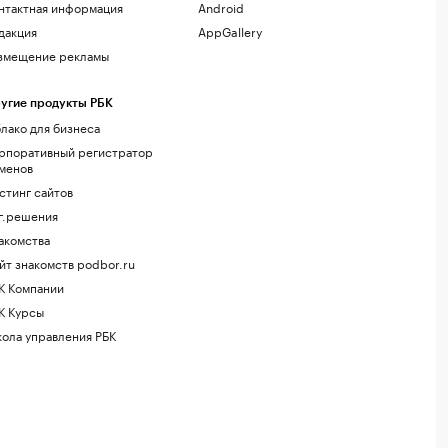
нтактная информация
Android
дакция
AppGallery
змещение рекламы
угие продукты РБК
лако для бизнеса
рпоративный регистратор
менов
стинг сайтов
г.решения
акомства
йт знакомств podbor.ru
К Компании
К Курсы
ола управления РБК