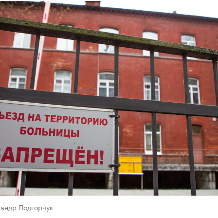
сандр Подгорчук