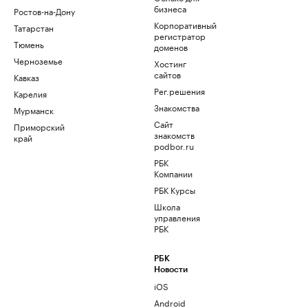
бизнеса
Ростов-на-Дону
Корпоративный
Татарстан
регистратор
Тюмень
доменов
Черноземье
Хостинг
сайтов
Кавказ
Рег.решения
Карелия
Знакомства
Мурманск
Сайт
Приморский
знакомств
край
podbor.ru
РБК
Компании
РБК Курсы
Школа
управления
РБК
РБК
Новости
iOS
Android