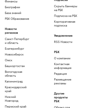
Финансы
Подписки
Скрыть баннеры
Биографии
на РБК
База знаний
Подписка на РБК
РБК Образование
Корпоративная
подписка
Новости
регионов
Уведомления
Санкт-Петербург
RSS Новости
и область
Екатеринбург
РБК
Новосибирск
О компании
Омск
Контактная
Башкортостан
информация
Вологодская
Редакция
область
Размещение
Калининград
рекламы
Краснодарский
край
Другие
Нижний
продукты
Новгород
РБК
Пермский край
Облако для