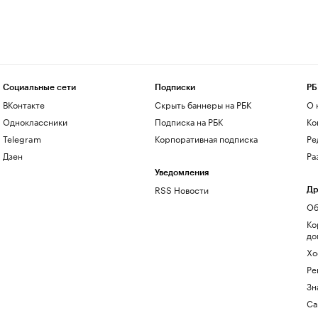
Социальные сети
Подписки
РБ
ВКонтакте
Скрыть баннеры на РБК
О 
Одноклассники
Подписка на РБК
Ко
Telegram
Корпоративная подписка
Ре
Дзен
Ра
Уведомления
RSS Новости
Др
Об
Ко
до
Хо
Ре
Зн
Са