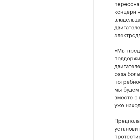
переосна
концерн 
владельц
двигателе
электрод
«Мы предл
поддержив
двигателе
раза боль
потребнос
мы будем
вместе с
уже наход
Предполаг
установит
протести