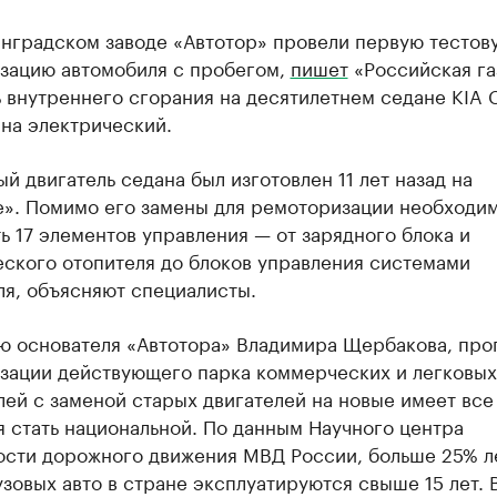
инградском заводе «Автотор» провели первую тестов
зацию автомобиля с пробегом,
пишет
«Российская га
 внутреннего сгорания на десятилетнем седане KIA 
на электрический.
й двигатель седана был изготовлен 11 лет назад на
е». Помимо его замены для ремоторизации необходи
ь 17 элементов управления — от зарядного блока и
еского отопителя до блоков управления системами
ля, объясняют специалисты.
ю основателя «Автотора» Владимира Щербакова, про
зации действующего парка коммерческих и легковых
ей с заменой старых двигателей на новые имеет все
 стать национальной. По данным Научного центра
ости дорожного движения МВД России, больше 25% л
зовых авто в стране эксплуатируются свыше 15 лет. 