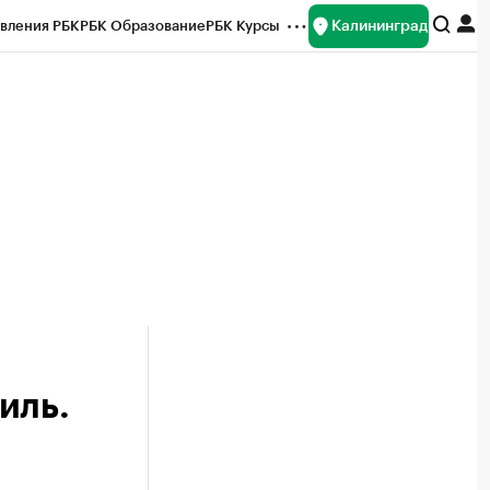
Калининград
вления РБК
РБК Образование
РБК Курсы
рейтинги
Франшизы
Газета
ок наличной валюты
иль.