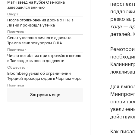
Матч звезд на Кубке Овечкина
перспект
завершился вничью
поддержив
Спорт
резко выр
После столкновения дрона с НПЗ в
Ливии произошла утечка
года — пр
Политика
деталей. 
Сенат утвердил личного адвоката
Трампа генпрокурором США
Ремоториз
Политика
Число погибших при стрельбе в школе
необходим
в Таиланде выросло до девяти
Калинингр
Общество
локализа
Bloomberg узнал об ограничении
Турцией прохода судов в Черном море
Политика
Для выпо
Минпромт
Загрузить еще
специнве
увеличен
действую
Как писал