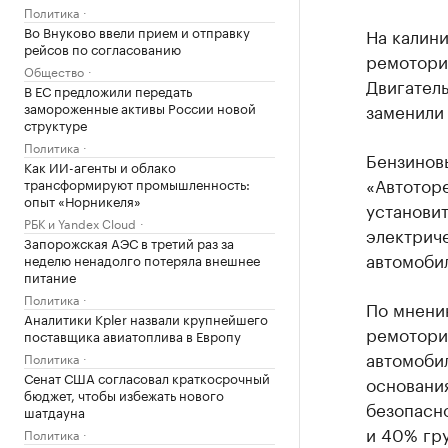
Политика
Во Внуково ввели прием и отправку
На калин
рейсов по согласованию
ремотори
Общество
Двигатель
В ЕС предложили передать
замороженные активы России новой
заменили 
структуре
Политика
Бензиновы
Как ИИ-агенты и облако
«Автотор
трансформируют промышленность:
опыт «Норникеля»
установит
РБК и Yandex Cloud
электрич
Запорожская АЭС в третий раз за
автомоби
неделю ненадолго потеряла внешнее
питание
Политика
По мнени
Аналитики Kpler назвали крупнейшего
ремотори
поставщика авиатоплива в Европу
автомобил
Политика
Сенат США согласовал краткосрочный
основания
бюджет, чтобы избежать нового
безопасн
шатдауна
и 40% гру
Политика