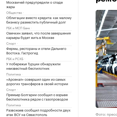
Москвичей предупредили о спаде
жары
Общество
Облигации вместо кредита: как малому
бизнесу разместить публичный долг
РБК и МСП Банк
Овечкин заявил, что после завершения
карьеры будет жить в Москве
Спорт
Фермы, рестораны и отели Дальнего
Востока. Гастрогид
РБК и РСХБ
У побережья Турции обнаружили
неизвестный беспилотник
Политика
«Арсенал» совершил один из самых
дорогих трансферов в своей истории
Спорт
Премьер Болгарии сообщил о взрыве
беспилотника рядом с газопроводом
Политика
Развожаев сообщил подробности двух
Фото: пресс
атак ВСУ на Севастополь