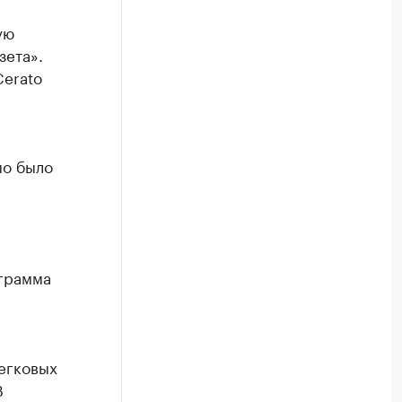
ую
зета».
Cerato
мо было
грамма
егковых
В