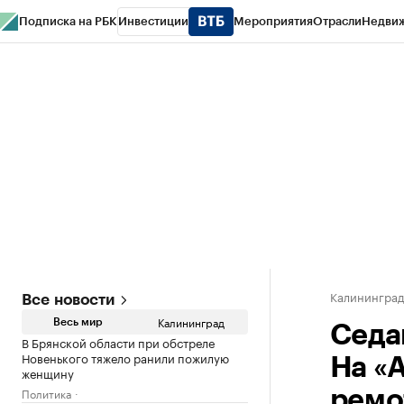
Подписка на РБК
Инвестиции
Мероприятия
Отрасли
Недви
РБК Life
Тренды
Визионеры
Национальные проекты
Город
Стиль
Кр
Спецпроекты СПб
Конференции СПб
Спецпроекты
Проверка конт
Калинингра
Все новости
Калининград
Весь мир
Седа
В Брянской области при обстреле
Новенького тяжело ранили пожилую
На «
женщину
Политика
ремо