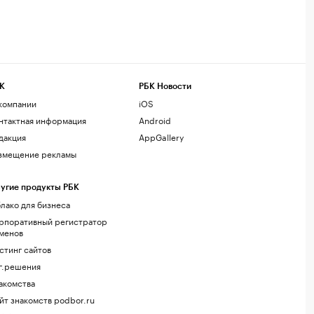
К
РБК Новости
компании
iOS
нтактная информация
Android
дакция
AppGallery
змещение рекламы
угие продукты РБК
лако для бизнеса
рпоративный регистратор
менов
стинг сайтов
г.решения
акомства
йт знакомств podbor.ru