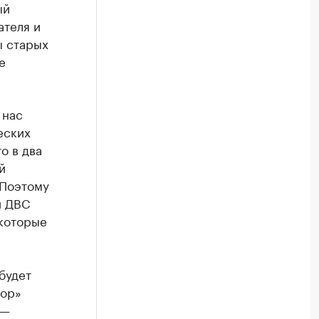
ый
ателя и
ы старых
е
 нас
еских
о в два
й
 Поэтому
й ДВС
 которые
будет
тор»
 —