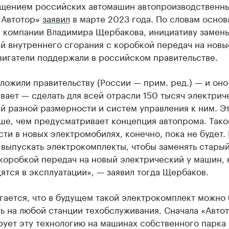
щением российских автомашин автопроизводственн
«Автотор»
заявил
в марте 2023 года. По словам основ
а компании Владимира Щербакова, инициативу замен
й внутреннего сгорания с коробкой передач на новы
вигатели поддержали в российском правительстве.
ожили правительству (России — прим. ред.) — и оно
ает — сделать для всей отрасли 150 тысяч электрич
й разной размерности и систем управления к ним. Эт
ше, чем предусматривает концепция автопрома. Тако
ти в новых электромобилях, конечно, пока не будет.
 выпускать электрокомплекты, чтобы заменять стары
 коробкой передач на новый электрический у машин,
ятся в эксплуатации», — заявил тогда Щербаков.
ается, что в будущем такой электрокомплект можно 
ь на любой станции техобслуживания. Сначала «Авто
рует эту технологию на машинах собственного парка