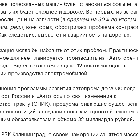
иве подержанных машин будет становиться больше, а
ать их будет сложнее и дороже. Во-первых, из-за са
осли цены на запчасти (
в среднем на 30% по итогам
им. ред.
), во-вторых, обострилась проблема контраф
Как следствие, вырастет и аварийность на дорогах.
ация могла бы избавить от этих проблем. Практичес
ое для нее планируется производить на «Автоторе» 
аде. Здесь готовятся к сдаче 12 новых заводов по
ции производства электромобилей.
лнения программы развития автопрома до 2030 года
орг России и «Автотор» готовят изменения к
стконтракту (СПИК), предусматривающие существен
ие инвестиций в создание новых мощностей плюсом 
щим обязательствам в объеме 32 миллиарда рублей.
 РБК Калининград, о своем намерении заняться масс