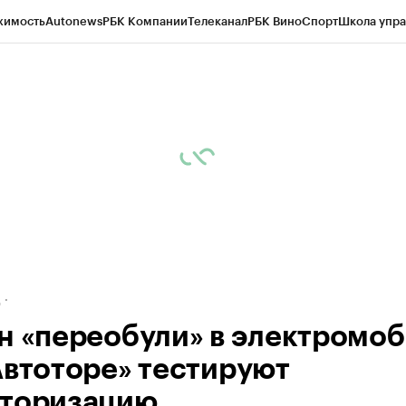
жимость
Autonews
РБК Компании
Телеканал
РБК Вино
Спорт
Школа упра
ипто
РБК Бизнес-среда
Дискуссионный клуб
Исследования
Кредитные 
рагентов
Политика
Экономика
Бизнес
Технологии и медиа
Финансы
Рын
д
н «переобули» в электромоб
Автоторе» тестируют
торизацию