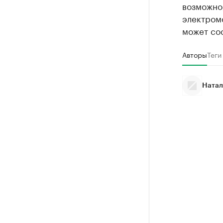
возможно,
электромо
может сос
Авторы
Теги
Натал