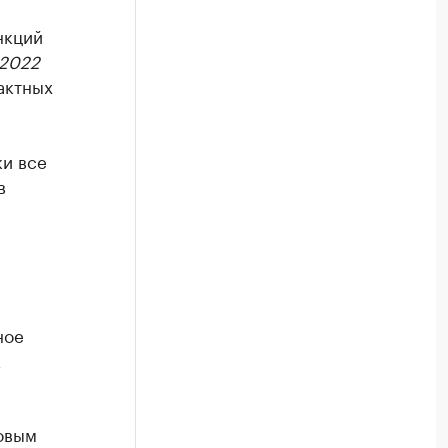
нкций
 2022
актных
ки все
в
ное
к
овым