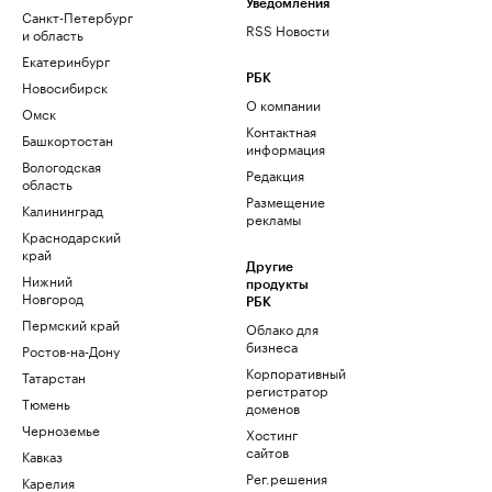
Уведомления
Санкт-Петербург
RSS Новости
и область
Екатеринбург
РБК
Новосибирск
О компании
Омск
Контактная
Башкортостан
информация
Вологодская
Редакция
область
Размещение
Калининград
рекламы
Краснодарский
край
Другие
Нижний
продукты
Новгород
РБК
Пермский край
Облако для
бизнеса
Ростов-на-Дону
Корпоративный
Татарстан
регистратор
Тюмень
доменов
Черноземье
Хостинг
сайтов
Кавказ
Рег.решения
Карелия