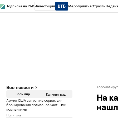
Подписка на РБК
Инвестиции
Мероприятия
Отрасли
Недви
РБК Life
Тренды
Визионеры
Национальные проекты
Город
Стиль
Кр
Спецпроекты СПб
Конференции СПб
Спецпроекты
Проверка конт
Коронавирус
Все новости
Калининград
Весь мир
На к
Армия США запустила сервис для
бронирования полигонов частными
нашл
компаниями
Политика