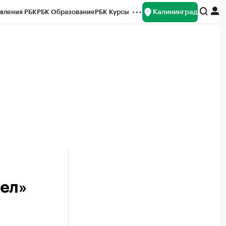
Калининград
вления РБК
РБК Образование
РБК Курсы
рейтинги
Франшизы
Газета
ок наличной валюты
ел»