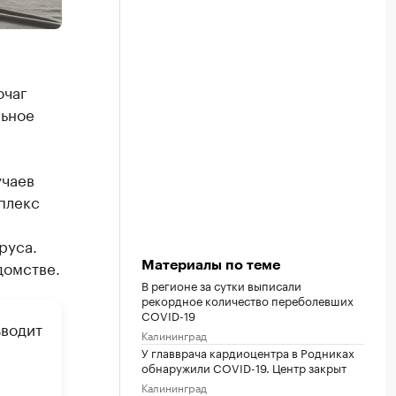
очаг
льное
учаев
плекс
руса.
домстве.
Материалы по теме
В регионе за сутки выписали
рекордное количество переболевших
COVID-19
зводит
Калининград
У главврача кардиоцентра в Родниках
обнаружили COVID-19. Центр закрыт
Калининград