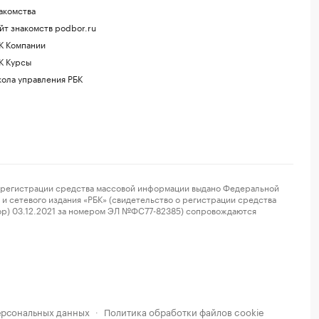
акомства
йт знакомств podbor.ru
К Компании
К Курсы
ола управления РБК
регистрации средства массовой информации выдано Федеральной
и сетевого издания «РБК» (свидетельство о регистрации средства
ор) 03.12.2021 за номером ЭЛ №ФС77-82385) сопровождаются
ерсональных данных
Политика обработки файлов cookie
·