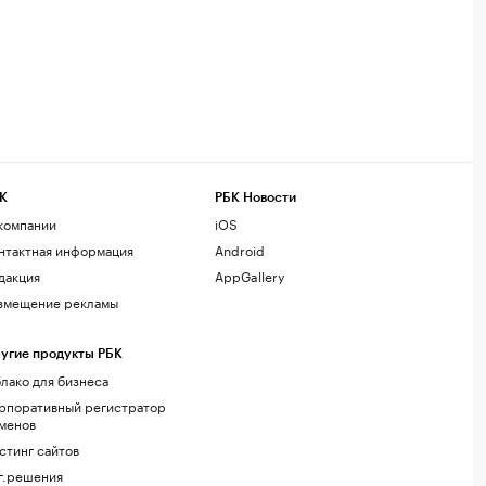
К
РБК Новости
компании
iOS
нтактная информация
Android
дакция
AppGallery
змещение рекламы
угие продукты РБК
лако для бизнеса
рпоративный регистратор
менов
стинг сайтов
г.решения