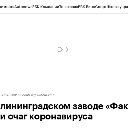
жимость
Autonews
РБК Компании
Телеканал
РБК Вино
Спорт
Школа упра
ипто
РБК Бизнес-среда
Дискуссионный клуб
Исследования
Кредитные 
рагентов
Политика
Экономика
Бизнес
Технологии и медиа
Финансы
Рын
 в Калининграде и у соседей
алининградском заводе «Фак
и очаг коронавируса