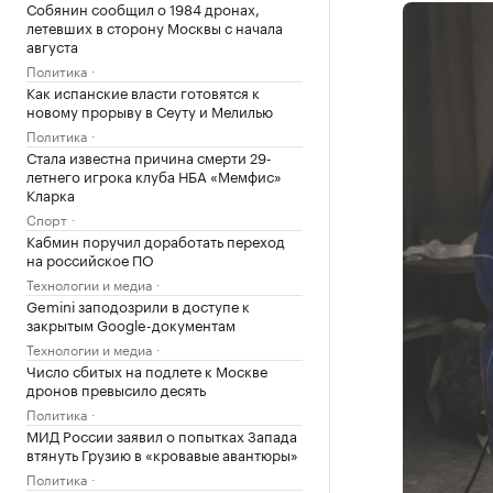
Собянин сообщил о 1984 дронах,
летевших в сторону Москвы с начала
августа
Политика
Как испанские власти готовятся к
новому прорыву в Сеуту и Мелилью
Политика
Стала известна причина смерти 29-
летнего игрока клуба НБА «Мемфис»
Кларка
Спорт
Кабмин поручил доработать переход
на российское ПО
Технологии и медиа
Gemini заподозрили в доступе к
закрытым Google-документам
Технологии и медиа
Число сбитых на подлете к Москве
дронов превысило десять
Политика
МИД России заявил о попытках Запада
втянуть Грузию в «кровавые авантюры»
Политика