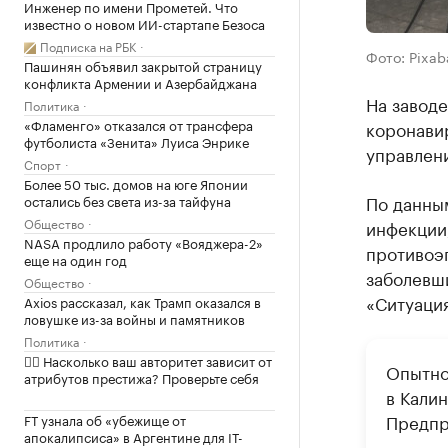
Инженер по имени Прометей. Что
известно о новом ИИ-стартапе Безоса
Подписка на РБК
Фото: Pixab
Пашинян объявил закрытой страницу
конфликта Армении и Азербайджана
На заводе
Политика
«Фламенго» отказался от трансфера
коронави
футболиста «Зенита» Луиса Энрике
управлен
Спорт
Более 50 тыс. домов на юге Японии
По данны
остались без света из-за тайфуна
Общество
инфекции,
NASA продлило работу «Вояджера-2»
противоэ
еще на один год
заболевши
Общество
«Ситуация
Axios рассказал, как Трамп оказался в
ловушке из-за войны и памятников
Политика
✍🏻 Насколько ваш авторитет зависит от
Опытно
атрибутов престижа? Проверьте себя
в Кали
Предпр
FT узнала об «убежище от
апокалипсиса» в Аргентине для IT-