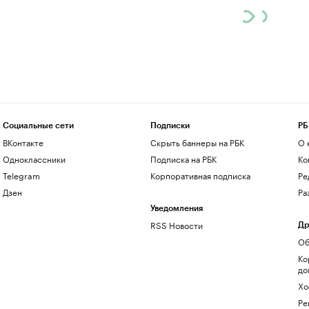
Социальные сети
Подписки
РБ
ВКонтакте
Скрыть баннеры на РБК
О 
Одноклассники
Подписка на РБК
Ко
Telegram
Корпоративная подписка
Ре
Дзен
Ра
Уведомления
RSS Новости
Др
Об
Ко
до
Хо
Ре