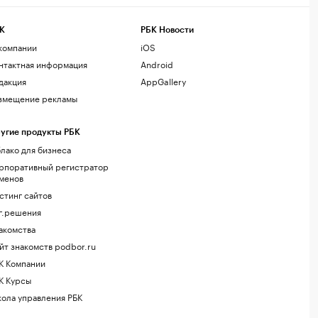
К
РБК Новости
компании
iOS
нтактная информация
Android
дакция
AppGallery
змещение рекламы
угие продукты РБК
лако для бизнеса
рпоративный регистратор
менов
стинг сайтов
г.решения
акомства
йт знакомств podbor.ru
К Компании
К Курсы
ола управления РБК