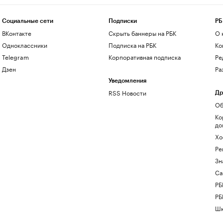
Социальные сети
Подписки
РБ
ВКонтакте
Скрыть баннеры на РБК
О 
Одноклассники
Подписка на РБК
Ко
Telegram
Корпоративная подписка
Ре
Дзен
Ра
Уведомления
RSS Новости
Др
Об
Ко
до
Хо
Ре
Зн
Са
РБ
РБ
Шк