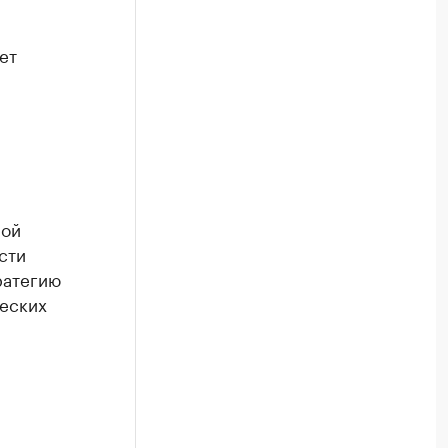
ет
ной
сти
ратегию
еских