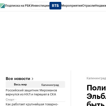
Подписка на РБК
Инвестиции
Мероприятия
Отрасли
Недви
РБК Life
Тренды
Визионеры
Национальные проекты
Город
Стиль
Кр
Спецпроекты СПб
Конференции СПб
Спецпроекты
Проверка конт
Калинингра
Все новости
Калининград
Весь мир
Поли
Российский защитник Мироманов
вернулся из НХЛ и перешел в СКА
Эльб
Спорт
Как работает крупнейшая товарно-
быть