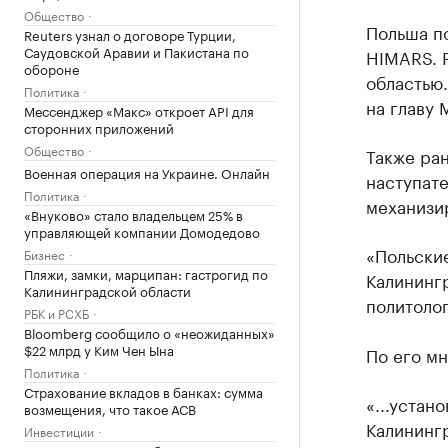
Общество
Польша п
Reuters узнал о договоре Турции,
Саудовской Аравии и Пакистана по
HIMARS. Р
обороне
областью.
Политика
на главу
Мессенджер «Макс» откроет API для
сторонних приложений
Общество
Также ра
Военная операция на Украине. Онлайн
наступате
Политика
механизир
«Внуково» стало владельцем 25% в
управляющей компании Домодедово
«Польские
Бизнес
Пляжи, замки, марципан: гастрогид по
Калининг
Калининградской области
политолог
РБК и РСХБ
Bloomberg сообщило о «неожиданных»
$22 млрд у Ким Чен Ына
По его мн
Политика
Страхование вкладов в банках: сумма
«...устан
возмещения, что такое АСВ
Калинингр
Инвестиции