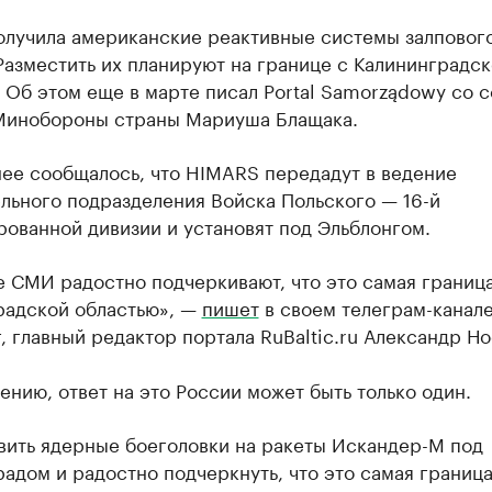
олучила американские реактивные системы залпового
азместить их планируют на границе с Калининградс
 Об этом еще в марте писал Portal Samorządowy со 
 Минобороны страны Мариуша Блащака.
нее сообщалось, что HIMARS передадут в ведение
льного подразделения Войска Польского — 16-й
ованной дивизии и установят под Эльблонгом.
 СМИ радостно подчеркивают, что это самая граница
радской областью», —
пишет
в своем телеграм-канал
, главный редактор портала RuBaltic.ru Александр Но
ению, ответ на это России может быть только один.
овить ядерные боеголовки на ракеты Искандер-М под
адом и радостно подчеркнуть, что это самая граница