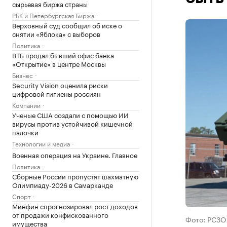
сырьевая биржа страны
РБК и Петербургская Биржа
Верховный суд сообщил об иске о
снятии «Яблока» с выборов
Политика
ВТБ продал бывший офис банка
«Открытие» в центре Москвы
Бизнес
Security Vision оценила риски
цифровой гигиены россиян
Компании
Ученые США создали с помощью ИИ
вирусы против устойчивой кишечной
палочки
Технологии и медиа
Военная операция на Украине. Главное
Политика
Сборные России пропустят шахматную
Олимпиаду-2026 в Самарканде
Спорт
Минфин спрогнозировал рост доходов
от продажи конфискованного
Фото: РСЗО 
имущества