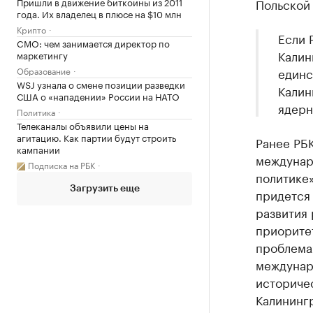
Пришли в движение биткоины из 2011
Польской
года. Их владелец в плюсе на $10 млн
Крипто
Если 
CMO: чем занимается директор по
Калин
маркетингу
Образование
единс
WSJ узнала о смене позиции разведки
Калин
США о «нападении» России на НАТО
ядерн
Политика
Телеканалы объявили цены на
агитацию. Как партии будут строить
Ранее РБ
кампании
междунар
Подписка на РБК
политике»
Загрузить еще
придется
развития
приоритет
проблемах
междунар
историче
Калининг