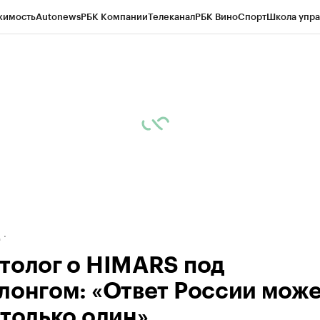
жимость
Autonews
РБК Компании
Телеканал
РБК Вино
Спорт
Школа упра
ипто
РБК Бизнес-среда
Дискуссионный клуб
Исследования
Кредитные 
рагентов
Политика
Экономика
Бизнес
Технологии и медиа
Финансы
Рын
д
толог о HIMARS под
лонгом: «Ответ России мож
 только один»