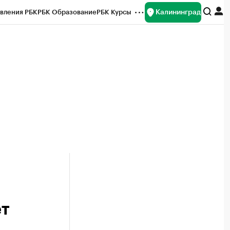
Калининград
вления РБК
РБК Образование
РБК Курсы
рейтинги
Франшизы
Газета
ок наличной валюты
ет