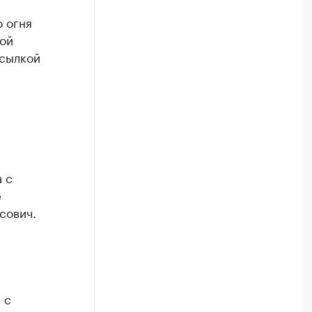
 огня
кой
ссылкой
 с
е
сович.
 с