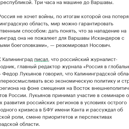
 республикой. Три часа на машине до Варшавы.
Россия не хочет войны, по итогам которой она потеря
инградскую область, мир можно гарантировать
твенным способом: дать понять, что за нападение на
инград она не пожалеет для Варшавы Искандеров с
ыми боеголовками», — резюмировал Носович.
К Калининград
писал
, что российский журналист-
одник, главный редактор журнала «Россия в глобаль
 Федор Лукьянов говорил, что Калининградской обла
 переосмысливать всю экономическую политику и ст
 региона на фоне смещения на Восток внешнеполитич
ов России. Лукьянов принимал участие в семинаре о
 развития российских регионов в условиях острого
одного кризиса в БФУ имени Канта и рассуждал об
ской роли, смене приоритетов и перспективах
радской области.