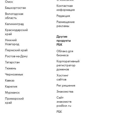
Омск
Контактная
Башкортостан
информация
Вологодская
Редакция
область
Размещение
Калининград
рекламы
Краснодарский
край
Другие
Нижний
продукты
Новгород
РБК
Пермский край
Облако для
бизнеса
Ростов-на-Дону
Корпоративный
Татарстан
регистратор
Тюмень
доменов
Черноземье
Хостинг
сайтов
Кавказ
Рег.решения
Карелия
Знакомства
Мурманск
Сайт
Приморский
знакомств
край
podbor.ru
РБК