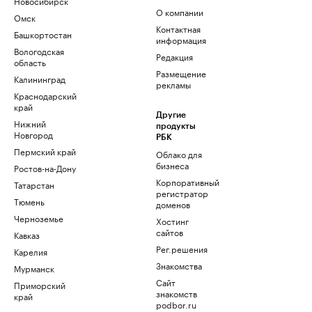
Новосибирск
О компании
Омск
Контактная
Башкортостан
информация
Вологодская
Редакция
область
Размещение
Калининград
рекламы
Краснодарский
край
Другие
Нижний
продукты
Новгород
РБК
Пермский край
Облако для
бизнеса
Ростов-на-Дону
Корпоративный
Татарстан
регистратор
Тюмень
доменов
Черноземье
Хостинг
сайтов
Кавказ
Рег.решения
Карелия
Знакомства
Мурманск
Сайт
Приморский
знакомств
край
podbor.ru