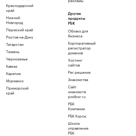
рекламы
Краснодарский
край
Другие
Нижний
продукты
Новгород
РБК
Пермский край
Облако для
бизнеса
Ростов-на-Дону
Корпоративный
Татарстан
регистратор
Тюмень
доменов
Черноземье
Хостинг
сайтов
Кавказ
Рег.решения
Карелия
Знакомства
Мурманск
Сайт
Приморский
знакомств
край
podbor.ru
РБК
Компании
РБК Курсы
Школа
управления
РБК