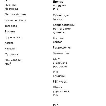
Другие
Нижний
продукты
Новгород
РБК
Пермский край
Облако для
бизнеса
Ростов-на-Дону
Корпоративный
Татарстан
регистратор
Тюмень
доменов
Черноземье
Хостинг
сайтов
Кавказ
Рег.решения
Карелия
Знакомства
Мурманск
Сайт
Приморский
знакомств
край
podbor.ru
РБК
Компании
РБК Курсы
Школа
управления
РБК
РБК