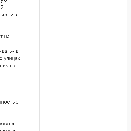
ей
лыжника
т на
вать» в
х улицах
ник на
лностью
—
 камня
альных