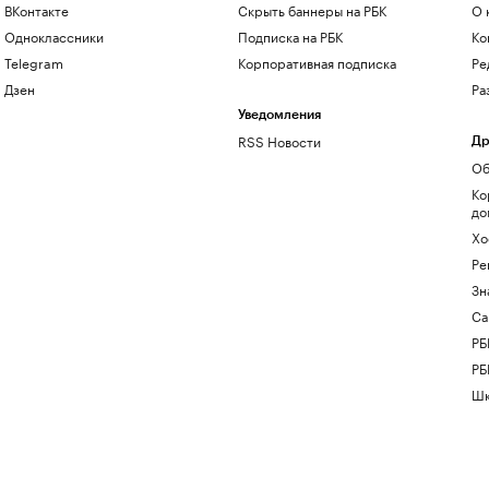
ВКонтакте
Скрыть баннеры на РБК
О 
Одноклассники
Подписка на РБК
Ко
Telegram
Корпоративная подписка
Ре
Дзен
Ра
Уведомления
RSS Новости
Др
Об
Ко
до
Хо
Ре
Зн
Са
РБ
РБ
Шк