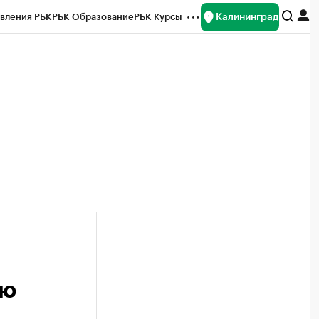
Калининград
вления РБК
РБК Образование
РБК Курсы
рейтинги
Франшизы
Газета
ок наличной валюты
ую