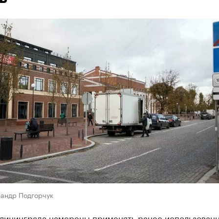
сандр Подгорчук
алининграда намерены применять ранее использован