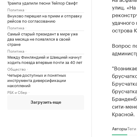
Трампа удалили песни Тейлор Свифт
улиц. «На
Политика
реконстр
Внуково перешел на прием и отправку
рейсов по согласованию
удачного 
Политика
острова К
Самый старый президент в мире уже
два месяца не появлялся в своей
стране
Вопрос п
Политика
админист
Между Финляндией и Швецией начнут
ходить поезда впервые почти за 40 лет
"Возникае
Общество
брусчатко
Четыре доступных и понятных
инструмента диверсификации
Брусчатка
накоплений
брусчатка
РБК и Сбер
Бранденбу
Загрузить еще
сити-мене
Красной.
Авторы
Теги