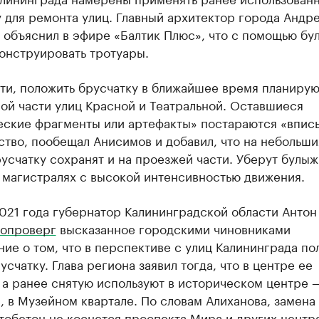
 для ремонта улиц. Главный архитектор города Андр
 объяснил в эфире «Балтик Плюс», что с помощью бу
онструировать тротуары.
ти, положить брусчатку в ближайшее время планирую
ой части улиц Красной и Театральной. Оставшиеся
еские фрагменты или артефакты» постараются «вписы
тво, пообещал Анисимов и добавил, что на небольши
усчатку сохранят и на проезжей части. Уберут булыж
 магистралях с высокой интенсивностью движения.
021 года губернатор Калининградской области Антон
опроверг
высказанное городскими чиновниками
ие о том, что в перспективе с улиц Калининграда по
усчатку. Глава региона заявил тогда, что в центре ее
 а ранее снятую используют в историческом центре 
 в Музейном квартале. По словам Алиханова, замена
тобетон не коснется проспекта Мира и других центр