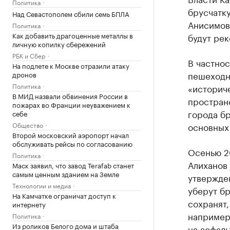
Политика
брусчатку
Над Севастополем сбили семь БПЛА
Анисимов
Политика
Как добавить драгоценные металлы в
будут рек
личную копилку сбережений
РБК и Сбер
В частнос
На подлете к Москве отразили атаку
пешеходн
дронов
Политика
«историч
В МИД назвали обвинения России в
пространс
пожарах во Франции неуважением к
города бр
себе
Общество
основных
Второй московский аэропорт начал
обслуживать рейсы по согласованию
Осенью 2
Политика
Алиханов
Маск заявил, что завод Terafab станет
самым ценным зданием на Земле
утвержден
Технологии и медиа
уберут бр
На Камчатке ограничат доступ к
сохранят,
интернету
например,
Политика
Из роликов Белого дома и штаба
на асфаль