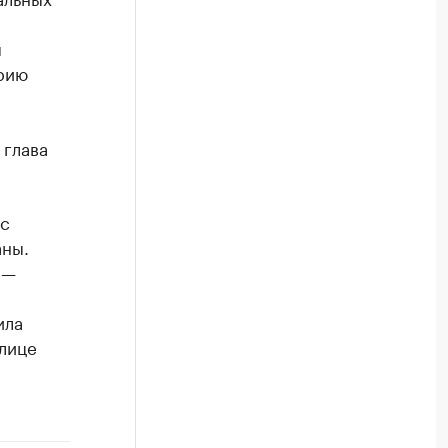
м
орию
 глава
 с
аны.
 —
ила
улице