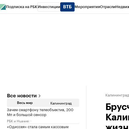
Подписка на РБК
Инвестиции
Мероприятия
Отрасли
Недви
РБК Life
Тренды
Визионеры
Национальные проекты
Город
Стиль
Кр
Спецпроекты СПб
Конференции СПб
Спецпроекты
Проверка конт
Калинингра
Все новости
Калининград
Весь мир
Брус
Зачем смартфону телеобъектив, 200
Мп и большой сенсор
Кали
РБК и Huawei
«Одиссея» стала самым кассовым
жизн