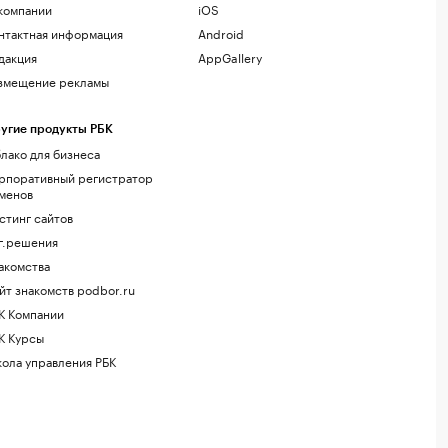
компании
iOS
нтактная информация
Android
дакция
AppGallery
змещение рекламы
угие продукты РБК
лако для бизнеса
рпоративный регистратор
менов
стинг сайтов
г.решения
акомства
йт знакомств podbor.ru
К Компании
К Курсы
ола управления РБК