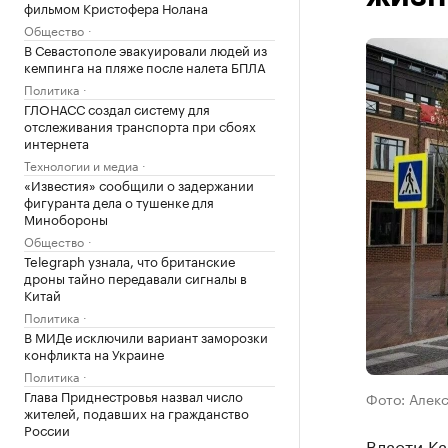
фильмом Кристофера Нолана
Общество
В Севастополе эвакуировали людей из
кемпинга на пляже после налета БПЛА
Политика
ГЛОНАСС создал систему для
отслеживания транспорта при сбоях
интернета
Технологии и медиа
«Известия» сообщили о задержании
фигуранта дела о тушенке для
Минобороны
Общество
Telegraph узнала, что британские
дроны тайно передавали сигналы в
Китай
Политика
В МИДе исключили вариант заморозки
конфликта на Украине
Политика
Глава Приднестровья назвал число
Фото: Алек
жителей, подавших на гражданство
России
Власти К