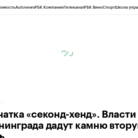
жимость
Autonews
РБК Компании
Телеканал
РБК Вино
Спорт
Школа упра
ипто
РБК Бизнес-среда
Дискуссионный клуб
Исследования
Кредитные 
рагентов
Политика
Экономика
Бизнес
Технологии и медиа
Финансы
Рын
д
чатка «секонд-хенд». Власти
нинграда дадут камню втор
ь