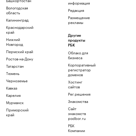
Башкортостан
информация
Вологодская
Редакция
область
Размещение
Калининград
рекламы
Краснодарский
край
Другие
Нижний
продукты
Новгород
РБК
Пермский край
Облако для
бизнеса
Ростов-на-Дону
Корпоративный
Татарстан
регистратор
Тюмень
доменов
Черноземье
Хостинг
сайтов
Кавказ
Рег.решения
Карелия
Знакомства
Мурманск
Сайт
Приморский
знакомств
край
podbor.ru
РБК
Компании