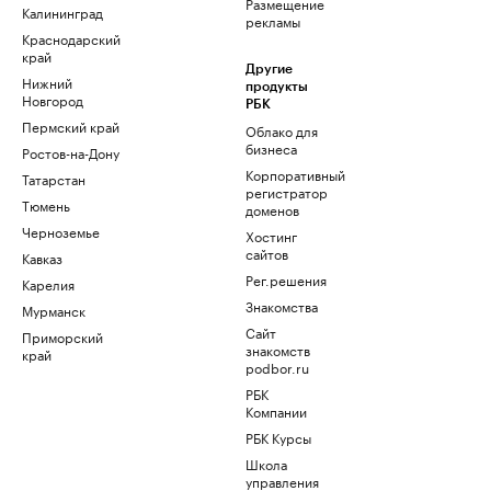
Размещение
Калининград
рекламы
Краснодарский
край
Другие
Нижний
продукты
Новгород
РБК
Пермский край
Облако для
бизнеса
Ростов-на-Дону
Корпоративный
Татарстан
регистратор
Тюмень
доменов
Черноземье
Хостинг
сайтов
Кавказ
Рег.решения
Карелия
Знакомства
Мурманск
Сайт
Приморский
знакомств
край
podbor.ru
РБК
Компании
РБК Курсы
Школа
управления