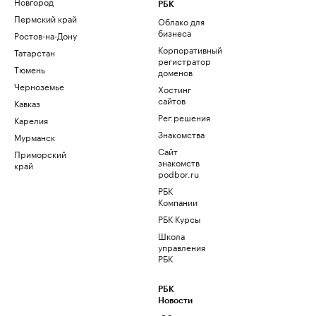
Новгород
РБК
Пермский край
Облако для
бизнеса
Ростов-на-Дону
Корпоративный
Татарстан
регистратор
Тюмень
доменов
Черноземье
Хостинг
сайтов
Кавказ
Рег.решения
Карелия
Знакомства
Мурманск
Сайт
Приморский
знакомств
край
podbor.ru
РБК
Компании
РБК Курсы
Школа
управления
РБК
РБК
Новости