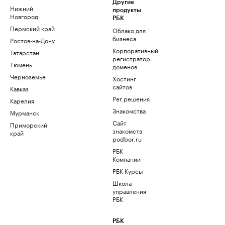
Другие
Нижний
продукты
Новгород
РБК
Пермский край
Облако для
бизнеса
Ростов-на-Дону
Корпоративный
Татарстан
регистратор
Тюмень
доменов
Черноземье
Хостинг
сайтов
Кавказ
Рег.решения
Карелия
Знакомства
Мурманск
Сайт
Приморский
знакомств
край
podbor.ru
РБК
Компании
РБК Курсы
Школа
управления
РБК
РБК