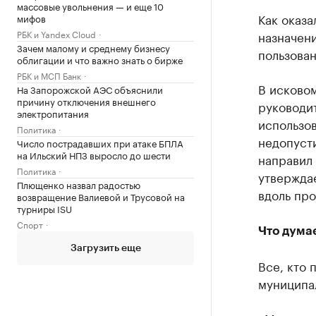
массовые увольнения — и еще 10
Как оказа
мифов
РБК и Yandex Cloud
назначени
Зачем малому и среднему бизнесу
пользова
облигации и что важно знать о бирже
РБК и МСП Банк
В исково
На Запорожской АЭС объяснили
причину отключения внешнего
руководи
электропитания
использо
Политика
недопусти
Число пострадавших при атаке БПЛА
на Ильский НПЗ выросло до шести
направил
Политика
утверждае
Плющенко назвал радостью
вдоль про
возвращение Валиевой и Трусовой на
турниры ISU
Спорт
Что дума
Загрузить еще
Все, кто 
муниципа