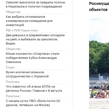
Самолет выкатился за пределы полосы
Росимущес
в Норильске и получил повреждения
объектов
Общество
Как выбрать оптимальное
коммерческое помещение для
инвестиций
РБК и ПИК Серия плюс
Две девушки в Шереметьево опоздали
на рейс и выбежали за самолетом.
Видео
Общество
Юные хоккеисты «Спартака» стали
победителями Кубка Александра
Овечкина
Спорт
Вучич исключил военное
сотрудничество с Украиной
Политика
Что известно об атаках БПЛА на
регионы России. Главное к 8 августа
Политика
С начала суток ПВО сбила почти 20
дронов, летевших на Москву