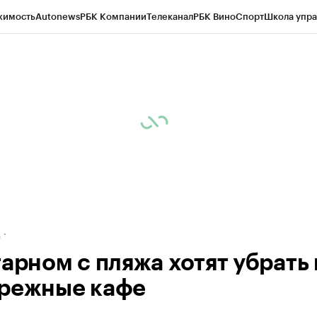
жимость
Autonews
РБК Компании
Телеканал
РБК Вино
Спорт
Школа упра
ипто
РБК Бизнес-среда
Дискуссионный клуб
Исследования
Кредитные 
рагентов
Политика
Экономика
Бизнес
Технологии и медиа
Финансы
Рын
д
тарном с пляжа хотят убрать 
режные кафе