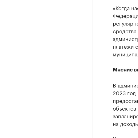
«Когда на
Федерации
регулярно
средства 
администр
платежи 
муниципа
Мнение в
В админис
2023 год 
предоста
объектов 
запланиро
на доходы