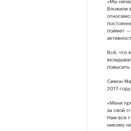
«Мы начал
Вложили в
относимся
постоянн
поймет — 
активност
Всё, что 
вкладывал
повысить
Симон Ман
2017 году
«Меня про
за свой с
Нам все г
никому не