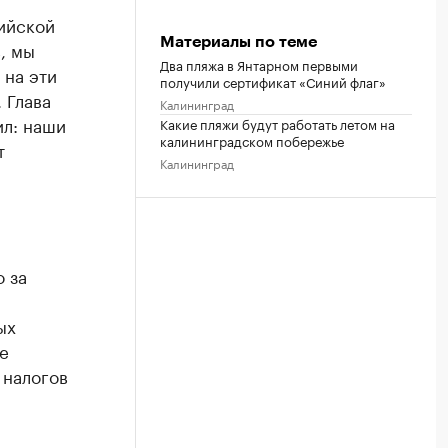
сийской
Материалы по теме
, мы
Два пляжа в Янтарном первыми
 на эти
получили сертификат «Синий флаг»
 Глава
Калининград
ил: наши
Какие пляжи будут работать летом на
калининградском побережье
т
Калининград
 за
ых
е
 налогов