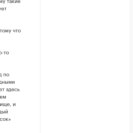
му такие
ует
тому что
о-то
д по
рдными
ет здесь
аем
ище, и
дый
сок»