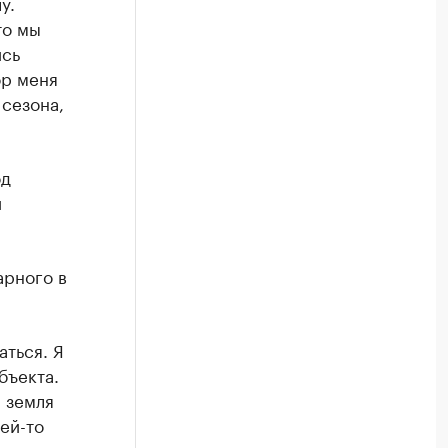
у.
то мы
ись
ор меня
сезона,
од
и
арного в
аться. Я
бъекта.
а земля
ей-то