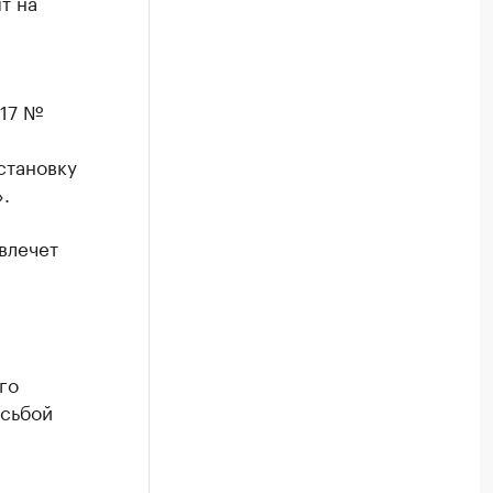
т на
017 №
становку
.
влечет
го
осьбой