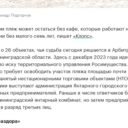
сандр Подгорчук
м пляж может остаться без кафе, которые работают н
и без малого семь лет, пишет
«Клопс»
.
 о 26 объектах, чья судьба сегодня решается в Арби
нинградской области. Здесь с декабря 2023 года иде
по иску территориального управления Росимущества.
 требует освободить участок пляжа площадью почти 
 занятый нестационарными торговыми объектами (НТО
ами выступают администрация Янтарного городского
ных предпринимателей. Раньше в числе ответчиков 
лининградский янтарный комбинат, но затем предпри
в разряд третьих лиц.
раздора»