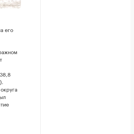
а его
тражном
т
38,8
).
 округа
был
ятие