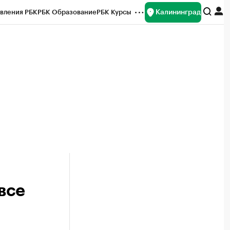
Калининград
вления РБК
РБК Образование
РБК Курсы
рейтинги
Франшизы
Газета
ок наличной валюты
все