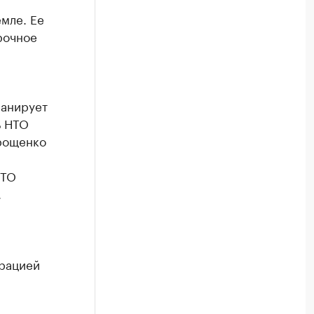
мле. Ее
рочное
ланирует
ь НТО
Ерощенко
НТО
.
трацией