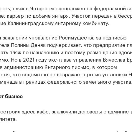
лось, пляж в Янтарном расположен на федеральной зе
е: карьер по добыче янтаря. Участок передан в бесс
ние Калининградскому янтарному комбинату.
м заявлении управление Росимущества за подписью
теля Полины Деняк подчеркивает, что предприятие п
вать пляж по назначению и поэтому размещение здес
мо. Но в 2021 году экс-глава управления Вячеслав 
 в администрацию Янтарного письмо, в котором
тся, что ведомство не возражает против установки 
менада в границах федерального земельного участка
ет бизнес
построил здесь кафе, заключили договоры с админис
литета.