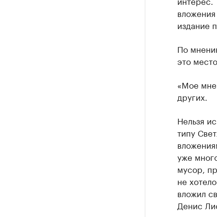
интерес. 
вложения 
издание 
По мнению
это место
«Мое мнен
других.
Нельзя ис
типу Све
вложения
уже много
мусор, п
не хотело
вложил св
Денис Ли