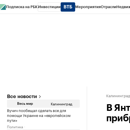
Подписка на РБК
Инвестиции
Мероприятия
Отрасли
Недви
РБК Life
Тренды
Визионеры
Национальные проекты
Город
Стиль
Кр
Спецпроекты СПб
Конференции СПб
Спецпроекты
Проверка конт
Калинингра
Все новости
Калининград
Весь мир
В Ян
Вучич пообещал сделать все для
помощи Украине на «европейском
приб
пути»
Политика