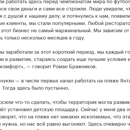
и работать здесь перед чемпионатом мира по футбол
се свои деньги и сами все строили. Люди увидели, ч
 с душой к нашему делу, и потянулись к нам, появил
ые клиенты, мы стали популярными. Любой ресторат
этот бизнес не самый маржинальный. Мы зависим от 
ь только несколько месяцев в году.
мы заработали за этот короткий период, мы каждый г
и в развитие, стараясь создать еще лучшие условия 
 комфорт», — говорит Роман Бражников.
укян — в числе первых начал работать на пляже Янт
. Тогда здесь было пустынно.
сили что-то сделать, чтобы территория могла развив
чёт установил детскую площадку. Сейчас у меня два о
оворят, что на пляже нет никаких ископаемых, что эт
 нужна, но нас всё равно выгоняют. Здесь очевидно ч