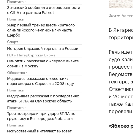
Политика
Зеленский сообщил о договоренности
с США по ракетам Patriot
Фото: Алек
Политика
Умер первый тренер шестикратного
В Янтарно
олимпийского чемпиона гимнаста
Щербо
территори
Спорт
История биржевой торговли в России
Речь идет
РБК и Петербургская Биржа
суде Кали
Синоптик рассказал о «первом визите
процесс 
осени» в Москву
Общество
Ведомство
Медведев рассказал о «жестких»
гектара,
переговорах с Саркози в 2008 году
Ответчик
Политика
и 20 мест
Федорищев рассказал о последствиях
атаки БПЛА на Самарскую область
также Ка
Политика
перевели 
Трое пострадали при ударе БПЛА по
грузовику в Белгородской области
Политика
«Яблоко 
Искусственный интеллект вызовет