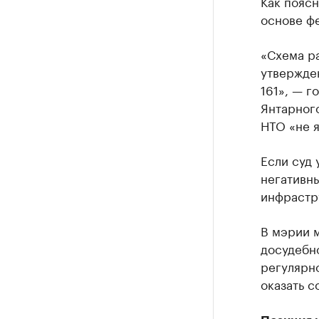
Как поясн
основе ф
«Схема ра
утвержде
161», — г
Янтарного
НТО «не я
Если суд 
негативны
инфрастр
В мэрии м
досудебн
регулярн
оказать с