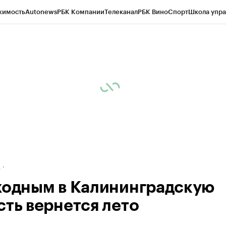
жимость
Autonews
РБК Компании
Телеканал
РБК Вино
Спорт
Школа упра
ипто
РБК Бизнес-среда
Дискуссионный клуб
Исследования
Кредитные 
рагентов
Политика
Экономика
Бизнес
Технологии и медиа
Финансы
Рын
д
ходным в Калининградскую
сть вернется лето