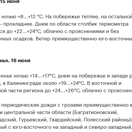
 15 июня
 ночью +8...+12 °С. На побережье теплее, на остально
— прохладнее. Днем по области столбик термометра
я до +22...+24°С, облачно с прояснениями и без
нных осадков. Ветер преимущественно юго-восточный
нье, 16 июня
енье ночью +14...+17°С, днем на побережье и западе 
С, в Калининграде около +19...+24°С. В восточной и
ой части региона до +24...+26°С, облачно с прояснен
 периодические дожди с грозами преимущественно 
и центральной части области (Багратионовский,
дский, Гурьевский, Гвардейский, Полесский районы)
й с юго-восточного на западный и северо-западный,