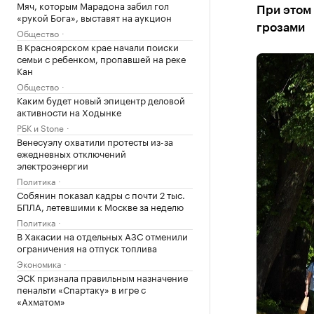
Мяч, которым Марадона забил гол
При этом
«рукой Бога», выставят на аукцион
грозами
Общество
В Красноярском крае начали поиски
семьи с ребенком, пропавшей на реке
Кан
Общество
Каким будет новый эпицентр деловой
активности на Ходынке
РБК и Stone
Венесуэлу охватили протесты из-за
ежедневных отключений
электроэнергии
Политика
Собянин показал кадры с почти 2 тыс.
БПЛА, летевшими к Москве за неделю
Политика
В Хакасии на отдельных АЗС отменили
ограничения на отпуск топлива
Экономика
ЭСК признала правильным назначение
пенальти «Спартаку» в игре с
«Ахматом»