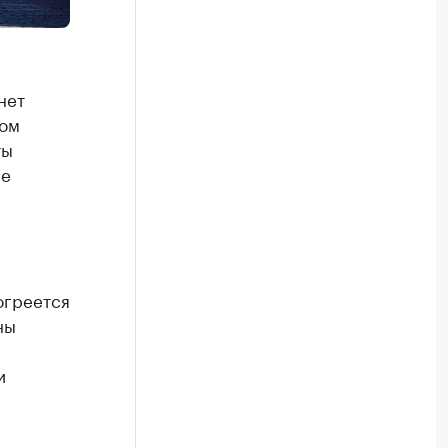
нет
ком
ты
пе
огреется
ны
и