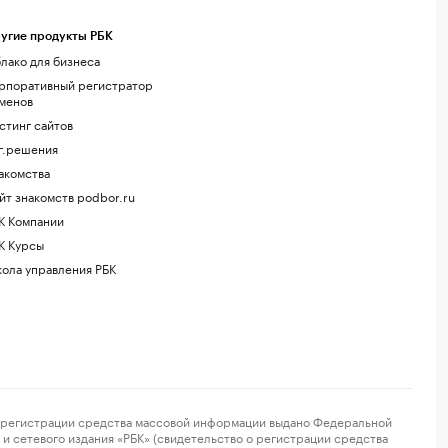
угие продукты РБК
лако для бизнеса
рпоративный регистратор
менов
стинг сайтов
г.решения
акомства
йт знакомств podbor.ru
К Компании
К Курсы
ола управления РБК
регистрации средства массовой информации выдано Федеральной
и сетевого издания «РБК» (свидетельство о регистрации средства