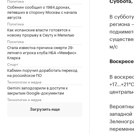
Политика
Суббота,
Собянин сообщил о 1984 дронах,
летевших в сторону Москвы с начала
В субботу
августа
региона 
Политика
Как испанские власти готовятся к
подниметс
новому прорыву в Сеуту и Мелилью
существе
Политика
м/с
Стала известна причина смерти 29-
летнего игрока клуба НБА «Мемфис»
Кларка
Воскресе
Спорт
Кабмин поручил доработать переход
на российское ПО
В воскрес
Технологии и медиа
+17...+21°
Gemini заподозрили в доступе к
центральн
закрытым Google-документам
Технологии и медиа
Вероятны
Загрузить еще
западной 
Зеленогра
переменны