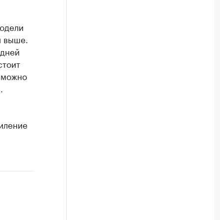
модели
и выше.
 дней
стоит
 можно
.
силение