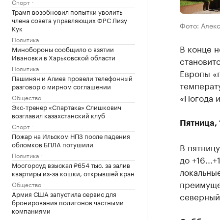
Спорт
Трамп возобновил попытки уволить
члена совета управляющих ФРС Лизу
Фото: Алек
Кук
Политика
В конце н
Минобороны сообщило о взятии
Ивановки в Харьковской области
становитс
Политика
Европы «п
Пашинян и Алиев провели телефонный
температу
разговор о мирном соглашении
«Погода и
Общество
Экс-тренер «Спартака» Слишкович
возглавил казахстанский клуб
Пятница, 
Спорт
Пожар на Ильском НПЗ после падения
обломков БПЛА потушили
В пятницу
Политика
до +16...
Мосгорсуд взыскал ₽654 тыс. за залив
локальны
квартиры из-за кошки, открывшей кран
преимуще
Общество
Армия США запустила сервис для
северный,
бронирования полигонов частными
компаниями