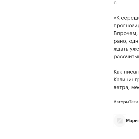
с.
«К серед
прогнози
Впрочем, 
рано, одн
ждать уже
рассчитыв
Как писал
Калининг
ветра, ме
Авторы
Теги
Марин