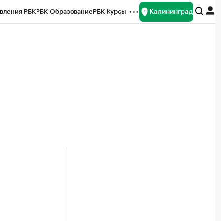
Калининград
вления РБК
РБК Образование
РБК Курсы
рейтинги
Франшизы
Газета
ок наличной валюты