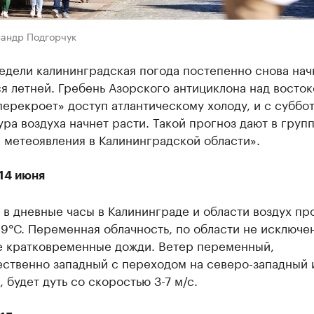
сандр Подгорчук
едели калининградская погода постепенно снова нач
я летней. Гребень Азорского антициклона над восто
ерекроет» доступ атлантическому холоду, и с суббо
ра воздуха начнет расти. Такой прогноз дают в груп
 метеоявления в Калининградской области».
14 июня
 в дневные часы в Калининграде и области воздух пр
+19°С. Переменная облачность, по области не исключе
е кратковременные дожди. Ветер переменный,
ственно западный с переходом на северо-западный 
 будет дуть со скоростью 3-7 м/с.