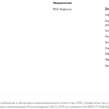
Уведомления
RSS Новости
Др
Об
Ко
до
Хо
Ре
Зн
Са
РБ
РБ
Шк
ения и материалы информационного агентства «РБК» (свидетельство о 
овых коммуникаций (Роскомнадзор) 09.12.2015 за номером ИА №ФС77-63848) 