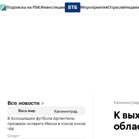
Подписка на РБК
Инвестиции
Мероприятия
Отрасли
Недви
РБК Life
Тренды
Визионеры
Национальные проекты
Город
Стиль
Кр
Спецпроекты СПб
Конференции СПб
Спецпроекты
Проверка конт
Калинингра
Все новости
Калининград
Весь мир
К вы
В Ассоциации футбола Аргентины
призвали оставить Месси в покое после
обла
ЧМ
Спорт