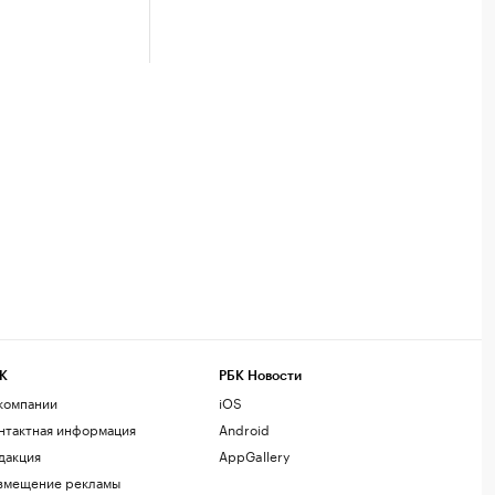
К
РБК Новости
компании
iOS
нтактная информация
Android
дакция
AppGallery
змещение рекламы