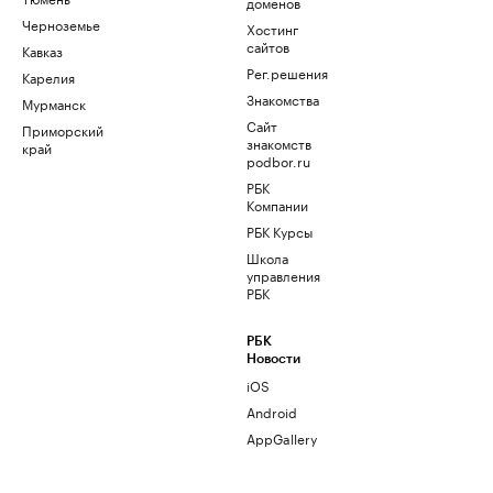
доменов
Черноземье
Хостинг
сайтов
Кавказ
Рег.решения
Карелия
Знакомства
Мурманск
Сайт
Приморский
знакомств
край
podbor.ru
РБК
Компании
РБК Курсы
Школа
управления
РБК
РБК
Новости
iOS
Android
AppGallery