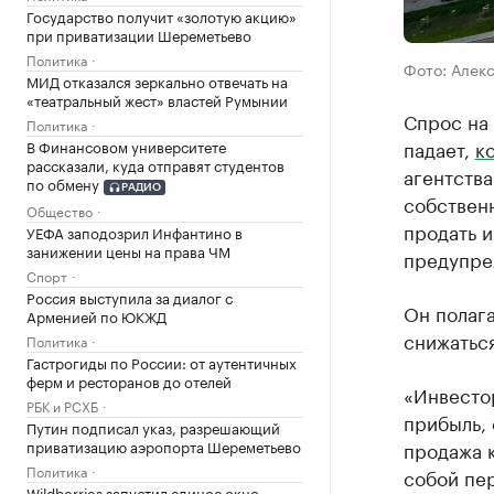
Государство получит «золотую акцию»
при приватизации Шереметьево
Политика
Фото: Алек
МИД отказался зеркально отвечать на
«театральный жест» властей Румынии
Спрос на
Политика
падает,
к
В Финансовом университете
рассказали, куда отправят студентов
агентства
по обмену
РАДИО
собственн
Общество
продать и
УЕФА заподозрил Инфантино в
занижении цены на права ЧМ
предупре
Спорт
Россия выступила за диалог с
Он полага
Арменией по ЮКЖД
снижатьс
Политика
Гастрогиды по России: от аутентичных
ферм и ресторанов до отелей
«Инвестор
РБК и РСХБ
прибыль, 
Путин подписал указ, разрешающий
приватизацию аэропорта Шереметьево
продажа к
Политика
собой пер
Wildberries запустил единое окно