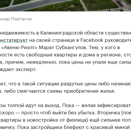
сандр Подгорчук
 недвижимость в Калининградской области существе
онстатирует
на своей странице в Facebook руководит
 «Авеню-Риэлт» Марат Субхангулов. Тем, у кого в
ости есть свободные квартиры и дома в регионе, ст
х, причем, немедленно, пока цены не упали еще силь
ждает эксперт.
ет, что в такой ситуации раздутые цены либо начина
я, либо смягчаются схемы приобретения жилья.
ы толпой идут на выход. Пока — желая зафиксироват
скоро — просто чтоб выйти без убытка. Вторичка (по
вартиры в новостройке от физлица) ещё сильнее пот
вичку. Пока застройщики блефуют с красивой миной 