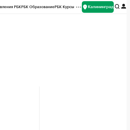
Калининград
вления РБК
РБК Образование
РБК Курсы
рейтинги
Франшизы
Газета
ок наличной валюты