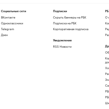
Социальные сети
Подписки
РБ
ВКонтакте
Скрыть баннеры на РБК
О 
Одноклассники
Подписка на РБК
Ко
Telegram
Корпоративная подписка
Ре
Дзен
Ра
Уведомления
RSS Новости
Др
Об
Ко
до
Хо
Ре
Зн
Са
РБ
РБ
Шк