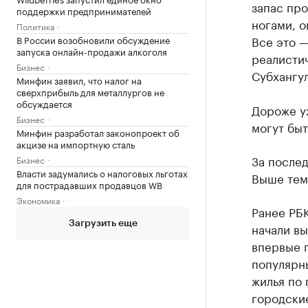
запас про
поддержки предпринимателей
ногами, о
Политика
Все это —
В России возобновили обсуждение
запуска онлайн-продажи алкоголя
реалисти
Бизнес
Субхангул
Минфин заявил, что налог на
сверхприбыль для металлургов не
обсуждается
Дороже уж
Бизнес
могут быт
Минфин разработал законопроект об
акцизе на импортную сталь
За после
Бизнес
Власти задумались о налоговых льготах
Выше темп
для пострадавших продавцов WB
Экономика
Ранее РБ
Загрузить еще
начали вы
впервые п
популярн
жилья по
городские