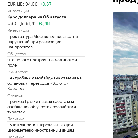
EUR ЦБ: 94,06
+0,87
Инвестиции
Курс доллара на 06 августа
USD ЦБ: 81,41
+0,48
Инвестиции
Прокуратура Москвы выявила сотни
нарушений при реализации
нацпроектов
Общество
Что нового построят на Ходынском
поле
РБК и Stone
Центробанк Азербайджана ответил на
остановку переводов «Золотой
Короны»
Финансы
Премьер Грузии назвал саботажем
сообщения об угрозах российским
туристам
Политика
Путин запретил передавать акции
Шереметьево иностранным лицам
Политика