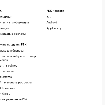
К
РБК Новости
компании
iOS
нтактная информация
Android
дакция
AppGallery
змещение рекламы
угие продукты РБК
лако для бизнеса
рпоративный регистратор
менов
стинг сайтов
г.решения
акомства
йт знакомств podbor.ru
К Компании
К Курсы
ола управления РБК