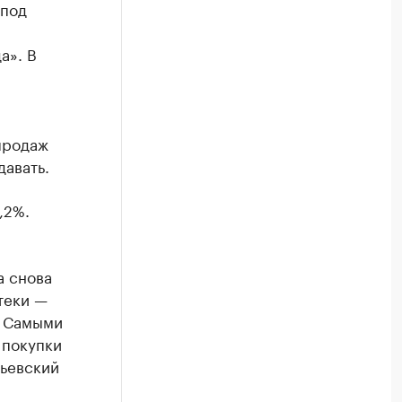
 под
а». В
продаж
авать.
,2%.
а снова
теки —
. Самыми
 покупки
рьевский