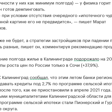
чности у них как минимум полгода) — у физика горит
н готов демпинговать.
 при условии отсутствия очередного «ипотечного чуд
чной картине его не предвидится», — пишет Марат
ов.
е не будет, а стратегии застройщиков при падении 
ь разные, пишет он, комментируя рекомендацию прод
дние полгода жилье в Калининграде
подорожало
на 20
ы роста цен по России только в Сочи (+37,9%).
К Калининград
сообщал
, что этим летом банки регион
давать кредиты под 2,7% по программе сельской ипо
осле того, как ее приостановили в апреле 2021 года
ыми муниципалитетами Калининградской области для
 программе сельской ипотеки стали Пионерский и Гу
 округа.