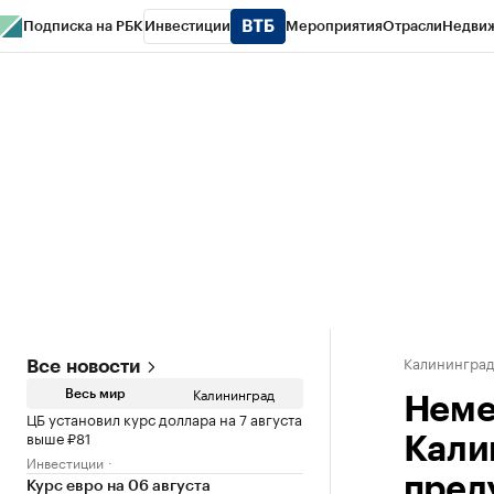
Подписка на РБК
Инвестиции
Мероприятия
Отрасли
Недви
РБК Life
Тренды
Визионеры
Национальные проекты
Город
Стиль
Кр
Спецпроекты СПб
Конференции СПб
Спецпроекты
Проверка конт
Калинингра
Все новости
Калининград
Весь мир
Неме
ЦБ установил курс доллара на 7 августа
выше ₽81
Кали
Инвестиции
пред
Курс евро на 06 августа