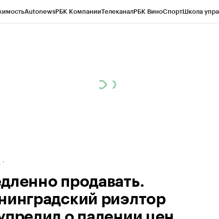
жимость
Autonews
РБК Компании
Телеканал
РБК Вино
Спорт
Школа упра
ипто
РБК Бизнес-среда
Дискуссионный клуб
Исследования
Кредитные 
рагентов
Политика
Экономика
Бизнес
Технологии и медиа
Финансы
Рын
д
дленно продавать.
нинградский риэлтор
упредил о падении цен