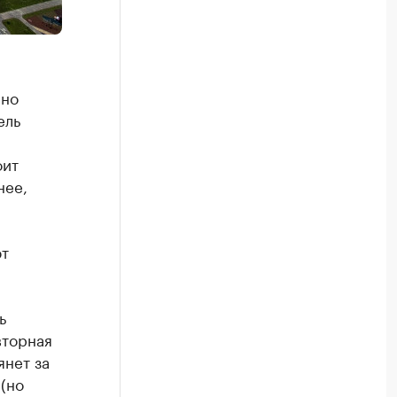
нно
ель
оит
нее,
ют
ь
вторная
янет за
(но