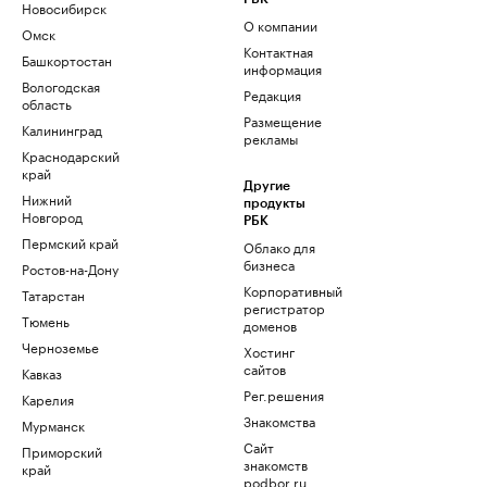
Новосибирск
О компании
Омск
Контактная
Башкортостан
информация
Вологодская
Редакция
область
Размещение
Калининград
рекламы
Краснодарский
край
Другие
Нижний
продукты
Новгород
РБК
Пермский край
Облако для
бизнеса
Ростов-на-Дону
Корпоративный
Татарстан
регистратор
Тюмень
доменов
Черноземье
Хостинг
сайтов
Кавказ
Рег.решения
Карелия
Знакомства
Мурманск
Сайт
Приморский
знакомств
край
podbor.ru