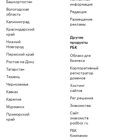
Башкортостан
информация
Вологодская
Редакция
область
Размещение
Калининград
рекламы
Краснодарский
край
Другие
Нижний
продукты
Новгород
РБК
Пермский край
Облако для
бизнеса
Ростов-на-Дону
Корпоративный
Татарстан
регистратор
Тюмень
доменов
Черноземье
Хостинг
сайтов
Кавказ
Рег.решения
Карелия
Знакомства
Мурманск
Сайт
Приморский
знакомств
край
podbor.ru
РБК
Компании