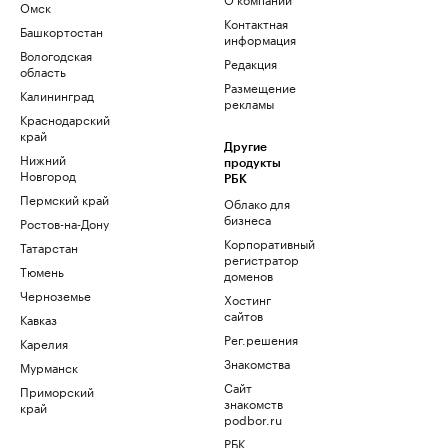
Омск
Контактная
Башкортостан
информация
Вологодская
Редакция
область
Размещение
Калининград
рекламы
Краснодарский
край
Другие
Нижний
продукты
Новгород
РБК
Пермский край
Облако для
бизнеса
Ростов-на-Дону
Корпоративный
Татарстан
регистратор
Тюмень
доменов
Черноземье
Хостинг
сайтов
Кавказ
Рег.решения
Карелия
Знакомства
Мурманск
Сайт
Приморский
знакомств
край
podbor.ru
РБК