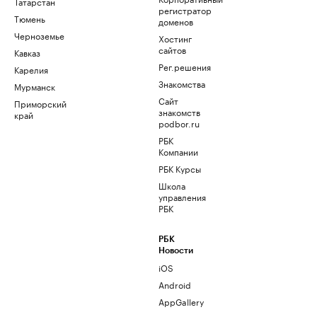
Татарстан
регистратор
Тюмень
доменов
Черноземье
Хостинг
сайтов
Кавказ
Рег.решения
Карелия
Знакомства
Мурманск
Сайт
Приморский
знакомств
край
podbor.ru
РБК
Компании
РБК Курсы
Школа
управления
РБК
РБК
Новости
iOS
Android
AppGallery