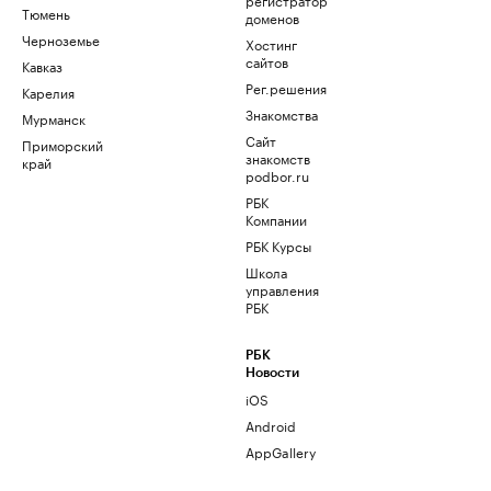
Тюмень
доменов
Черноземье
Хостинг
сайтов
Кавказ
Рег.решения
Карелия
Знакомства
Мурманск
Сайт
Приморский
знакомств
край
podbor.ru
РБК
Компании
РБК Курсы
Школа
управления
РБК
РБК
Новости
iOS
Android
AppGallery