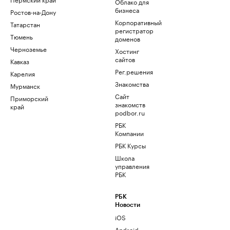
Облако для
бизнеса
Ростов-на-Дону
Корпоративный
Татарстан
регистратор
Тюмень
доменов
Черноземье
Хостинг
сайтов
Кавказ
Рег.решения
Карелия
Знакомства
Мурманск
Сайт
Приморский
знакомств
край
podbor.ru
РБК
Компании
РБК Курсы
Школа
управления
РБК
РБК
Новости
iOS
Android