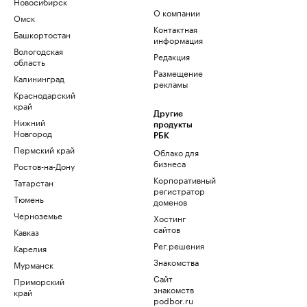
Новосибирск
О компании
Омск
Контактная
Башкортостан
информация
Вологодская
Редакция
область
Размещение
Калининград
рекламы
Краснодарский
край
Другие
Нижний
продукты
Новгород
РБК
Пермский край
Облако для
бизнеса
Ростов-на-Дону
Корпоративный
Татарстан
регистратор
Тюмень
доменов
Черноземье
Хостинг
сайтов
Кавказ
Рег.решения
Карелия
Знакомства
Мурманск
Сайт
Приморский
знакомств
край
podbor.ru