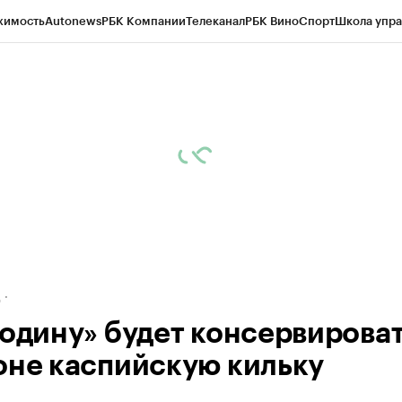
жимость
Autonews
РБК Компании
Телеканал
РБК Вино
Спорт
Школа упра
ипто
РБК Бизнес-среда
Дискуссионный клуб
Исследования
Кредитные 
рагентов
Политика
Экономика
Бизнес
Технологии и медиа
Финансы
Рын
д
Родину» будет консервироват
оне каспийскую кильку