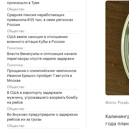
произошло в Туве
Общество
Средняя пенсия неработающих
превысила ₽35 тыс. в семи регионах
России
Общество
США ввели санкции в отношении
военного атташе Кубы в России
Политика
Власти Венесуэлы и оппозиция начали
переговоры спустя неделю задержки
Политика
Прощание с олимпийским чемпионом
Иваном Едешко пройдет 7 августа в
Москве
Общество
В США в аэропорту задержали
мужчину, угрожавшего взорвать бомбу
на рейсе
Фото: Pixab
Общество
Во Внуково предупредили о задержках
Калинингр
рейсов из-за грозы
года план
Общество