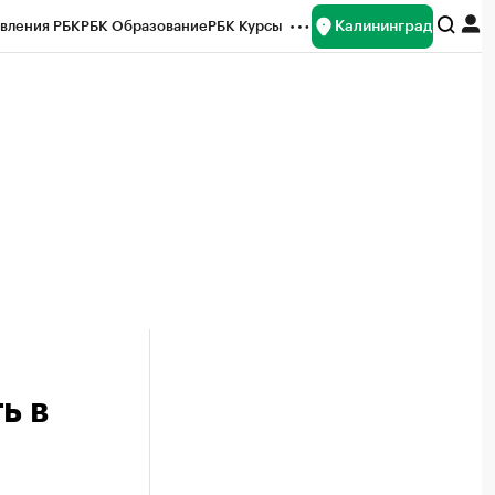
Калининград
вления РБК
РБК Образование
РБК Курсы
рейтинги
Франшизы
Газета
ок наличной валюты
ь в