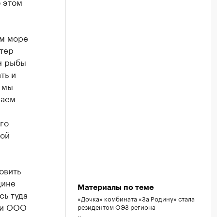
 этом
ом море
етер
н рыбы
ть и
 мы
лаем
го
той
овить
дине
Материалы по теме
сь туда
«Дочка» комбината «За Родину» стала
 и ООО
резидентом ОЭЗ региона