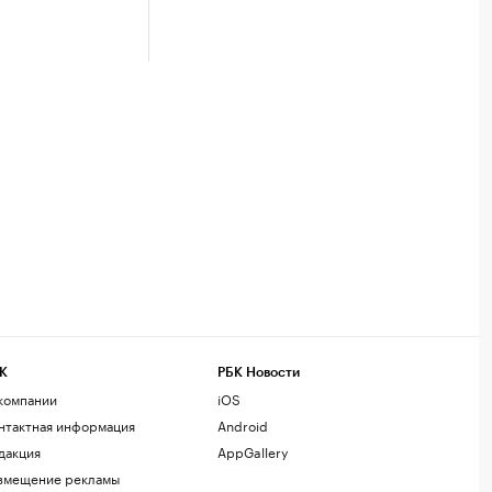
К
РБК Новости
компании
iOS
нтактная информация
Android
дакция
AppGallery
змещение рекламы