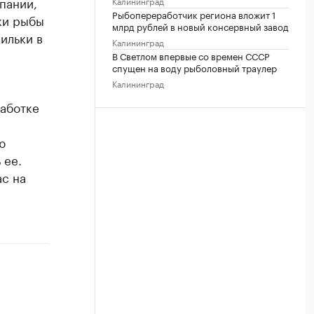
пании,
Калининград
Рыбопереработчик региона вложит 1
ки рыбы
млрд рублей в новый консервный завод
ильки в
Калининград
В Светлом впервые со времен СССР
спущен на воду рыболовный траулер
Калининград
работке
ю
 ее.
ас на