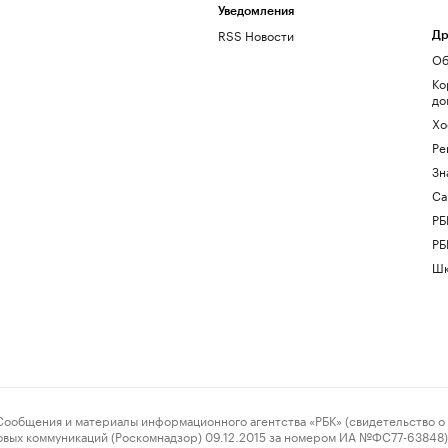
Уведомления
RSS Новости
Др
Об
Ко
до
Хо
Ре
Зн
Са
РБ
РБ
Шк
ения и материалы информационного агентства «РБК» (свидетельство о 
овых коммуникаций (Роскомнадзор) 09.12.2015 за номером ИА №ФС77-63848) 