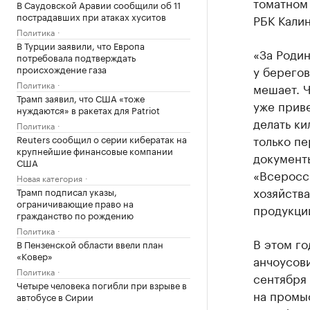
томатном 
В Саудовской Аравии сообщили об 11
пострадавших при атаках хуситов
РБК Кали
Политика
В Турции заявили, что Европа
«За Роди
потребовала подтверждать
происхождение газа
у берегов
Политика
мешает. 
Трамп заявил, что США «тоже
уже приве
нуждаются» в ракетах для Patriot
делать ки
Политика
только пе
Reuters сообщил о серии кибератак на
крупнейшие финансовые компании
документ
США
«Всеросс
Новая категория
хозяйства
Трамп подписал указы,
ограничивающие право на
продукци
гражданство по рождению
Политика
В этом го
В Пензенской области ввели план
«Ковер»
анчоусов
Политика
сентября 
Четыре человека погибли при взрыве в
на промы
автобусе в Сирии