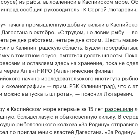
соусе) из рыбы, выловленной в Каспийском море. Об
нинград сообщил руководитель ГК Сергей Лютаревич.
ну» начала промышленную добычу кильки в Каспийск
 Дагестана в октябре. «С трудом, но ловим рыбу — в
Четыре дня работаем, четыре дня стоим. Шесть маши
зли в Калининградскую область. Будем перерабатыва
льку в томатном соусе, пытаться делать шпроты. Пока
ревозим и оставляем здесь на хранение, пока не сде
ы через АтлантНИРО (Атлантический филиал
ийского научно-исследовательского института рыбно
 и океанографии» — прим. РБК Калининград), что с э
и можно выпускать шпроты», — пояснил Лютаревич.
ду в Каспийском море впервые за 15 лет
разрешили
л
идную, большеглазую и обыкновенную кильку. В сере
судно рыболовецкого колхоза «За Родину» отправило
сел по приглашению властей Дагестана. «За Родину»