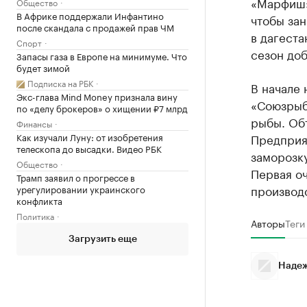
«Марфиш»
Общество
В Африке поддержали Инфантино
чтобы за
после скандала с продажей прав ЧМ
в дагест
Спорт
сезон доб
Запасы газа в Европе на минимуме. Что
будет зимой
Подписка на РБК
В начале 
Экс-глава Mind Money признала вину
«Союзры
по «делу брокеров» о хищении ₽7 млрд
рыбы. Об
Финансы
Как изучали Луну: от изобретения
Предприя
телескопа до высадки. Видео РБК
заморозку
Общество
Первая оч
Трамп заявил о прогрессе в
производс
урегулировании украинского
конфликта
Политика
Авторы
Теги
Загрузить еще
Надеж