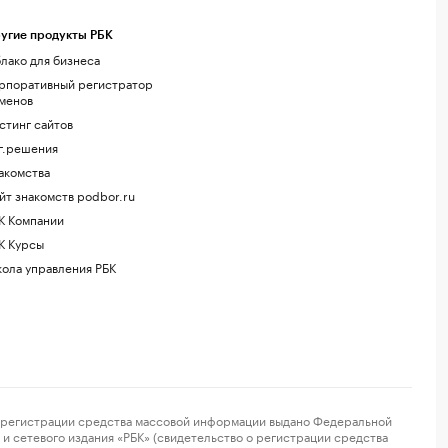
угие продукты РБК
лако для бизнеса
рпоративный регистратор
менов
стинг сайтов
г.решения
акомства
йт знакомств podbor.ru
К Компании
К Курсы
ола управления РБК
регистрации средства массовой информации выдано Федеральной
и сетевого издания «РБК» (свидетельство о регистрации средства