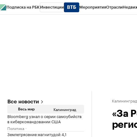
Подписка на РБК
Инвестиции
Мероприятия
Отрасли
Недви
РБК Life
Тренды
Визионеры
Национальные проекты
Город
Стиль
Кр
Спецпроекты СПб
Конференции СПб
Спецпроекты
Проверка конт
Калинингра
Все новости
Калининград
Весь мир
«За 
Bloomberg узнал о серии самоубийств
в киберкомандовании США
реги
Политика
Землетрясение магнитудой 4,1