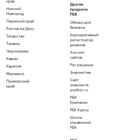
край
Другие
Нижний
продукты
Новгород
РБК
Пермский край
Облако для
бизнеса
Ростов-на-Дону
Корпоративный
Татарстан
регистратор
Тюмень
доменов
Черноземье
Хостинг
сайтов
Кавказ
Рег.решения
Карелия
Знакомства
Мурманск
Сайт
Приморский
знакомств
край
podbor.ru
РБК
Компании
РБК Курсы
Школа
управления
РБК