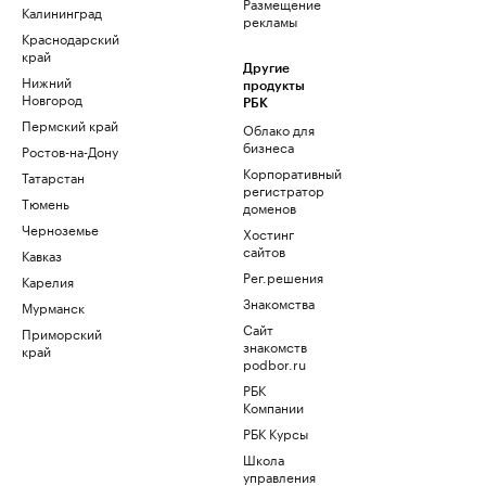
Размещение
Калининград
рекламы
Краснодарский
край
Другие
Нижний
продукты
Новгород
РБК
Пермский край
Облако для
бизнеса
Ростов-на-Дону
Корпоративный
Татарстан
регистратор
Тюмень
доменов
Черноземье
Хостинг
сайтов
Кавказ
Рег.решения
Карелия
Знакомства
Мурманск
Сайт
Приморский
знакомств
край
podbor.ru
РБК
Компании
РБК Курсы
Школа
управления