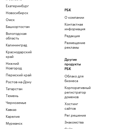
Екатеринбург
РБК
Новосибирск
О компании
Омск
Контактная
Башкортостан
информация
Вологодская
Редакция
область
Размещение
Калининград
рекламы
Краснодарский
край
Другие
Нижний
продукты
Новгород
РБК
Пермский край
Облако для
бизнеса
Ростов-на-Дону
Корпоративный
Татарстан
регистратор
Тюмень
доменов
Черноземье
Хостинг
сайтов
Кавказ
Рег.решения
Карелия
Знакомства
Мурманск
Сайт