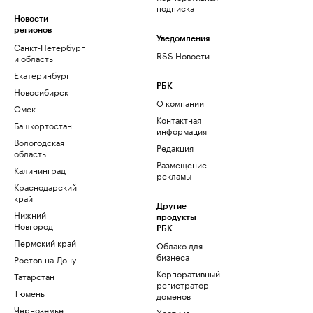
подписка
Новости
регионов
Уведомления
Санкт-Петербург
RSS Новости
и область
Екатеринбург
РБК
Новосибирск
О компании
Омск
Контактная
Башкортостан
информация
Вологодская
Редакция
область
Размещение
Калининград
рекламы
Краснодарский
край
Другие
Нижний
продукты
Новгород
РБК
Пермский край
Облако для
бизнеса
Ростов-на-Дону
Корпоративный
Татарстан
регистратор
Тюмень
доменов
Черноземье
Хостинг