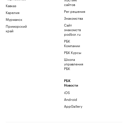
сайтов
Кавказ
Рег.решения
Карелия
Знакомства
Мурманск
Сайт
Приморский
знакомств
край
podbor.ru
РБК
Компании
РБК Курсы
Школа
управления
РБК
РБК
Новости
iOS
Android
AppGallery