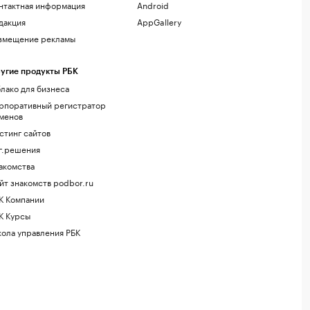
нтактная информация
Android
дакция
AppGallery
змещение рекламы
угие продукты РБК
лако для бизнеса
рпоративный регистратор
менов
стинг сайтов
г.решения
акомства
йт знакомств podbor.ru
К Компании
К Курсы
ола управления РБК