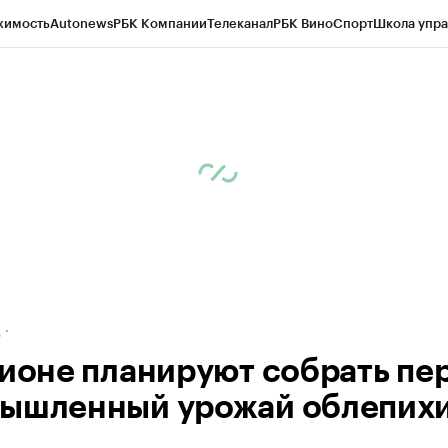
жимость
Autonews
РБК Компании
Телеканал
РБК Вино
Спорт
Школа упра
ипто
РБК Бизнес-среда
Дискуссионный клуб
Исследования
Кредитные 
рагентов
Политика
Экономика
Бизнес
Технологии и медиа
Финансы
Рын
д
гионе планируют собрать пе
ышленный урожай облепих