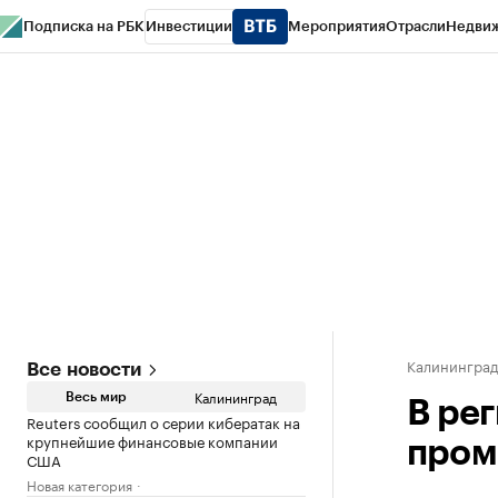
Подписка на РБК
Инвестиции
Мероприятия
Отрасли
Недви
РБК Life
Тренды
Визионеры
Национальные проекты
Город
Стиль
Кр
Спецпроекты СПб
Конференции СПб
Спецпроекты
Проверка конт
Калинингра
Все новости
Калининград
Весь мир
В ре
Reuters сообщил о серии кибератак на
крупнейшие финансовые компании
пром
США
Новая категория