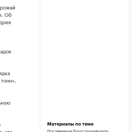
урожай
е. Об
ндрея
садок
ядка
 тонн»,
ьную
й
Материалы по теме
, что
Под Неманом будут производить