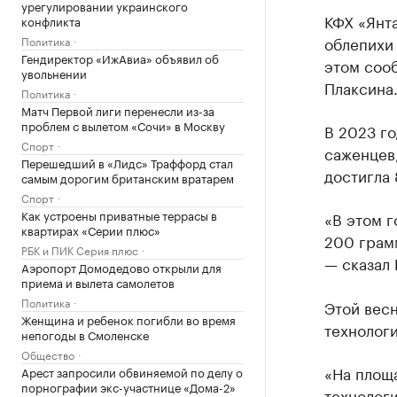
урегулировании украинского
КФХ «Янта
конфликта
облепихи
Политика
Гендиректор «ИжАвиа» объявил об
этом соо
увольнении
Плаксина
Политика
Матч Первой лиги перенесли из-за
проблем с вылетом «Сочи» в Москву
В 2023 го
Спорт
саженцев,
Перешедший в «Лидс» Траффорд стал
достигла 
самым дорогим британским вратарем
Спорт
Как устроены приватные террасы в
«В этом г
квартирах «Серии плюс»
200 грамм
РБК и ПИК Серия плюс
— сказал 
Аэропорт Домодедово открыли для
приема и вылета самолетов
Политика
Этой весн
Женщина и ребенок погибли во время
технологи
непогоды в Смоленске
Общество
«На площа
Арест запросили обвиняемой по делу о
порнографии экс-участнице «Дома-2»
технологи