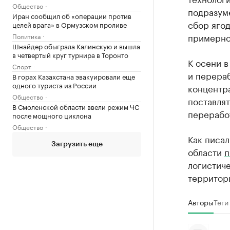
Общество
подразуме
Иран сообщил об «операции против
сбор ягод
целей врага» в Ормузском проливе
примерно 
Политика
Шнайдер обыграла Калинскую и вышла
в четвертый круг турнира в Торонто
К осени в
Спорт
и перераб
В горах Казахстана эвакуировали еще
одного туриста из России
концентра
Общество
поставлят
В Смоленской области ввели режим ЧС
перерабо
после мощного циклона
Общество
Как писал
Загрузить еще
области
п
логистич
территор
Авторы
Теги