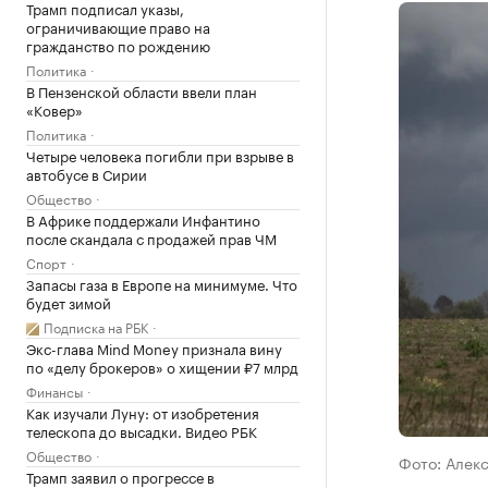
Трамп подписал указы,
ограничивающие право на
гражданство по рождению
Политика
В Пензенской области ввели план
«Ковер»
Политика
Четыре человека погибли при взрыве в
автобусе в Сирии
Общество
В Африке поддержали Инфантино
после скандала с продажей прав ЧМ
Спорт
Запасы газа в Европе на минимуме. Что
будет зимой
Подписка на РБК
Экс-глава Mind Money признала вину
по «делу брокеров» о хищении ₽7 млрд
Финансы
Как изучали Луну: от изобретения
телескопа до высадки. Видео РБК
Общество
Фото: Алек
Трамп заявил о прогрессе в