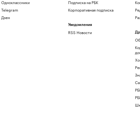
Одноклассники
Подписка на РБК
Ко
Telegram
Корпоративная подписка
Ре
Дзен
Ра
Уведомления
RSS Новости
Др
Об
Ко
до
Хо
Ре
Зн
Са
РБ
РБ
Шк