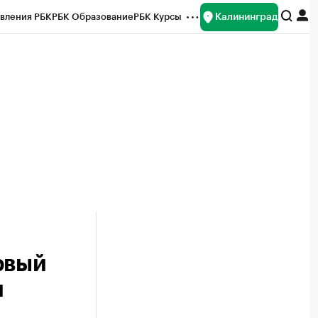
Калининград
вления РБК
РБК Образование
РБК Курсы
рейтинги
Франшизы
Газета
ок наличной валюты
рвый
и