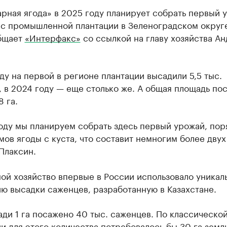
рная ягода» в 2025 году планирует собрать первый 
 с промышленной плантации в Зеленоградском округ
бщает
«Интерфакс»
со ссылкой на главу хозяйства А
.
ду на первой в регионе плантации высадили 5,5 тыс.
 в 2024 году — еще столько же. А общая площадь по
8 га.
оду мы планируем собрать здесь первый урожай, пор
ов ягоды с куста, что составит немногим более двух
Плаксин.
ой хозяйство впервые в России использовало уникал
ю высадки саженцев, разработанную в Казахстане.
ди 1 га посажено 40 тыс. саженцев. По классическо
и для этого количества потребовалось бы 30 га земли