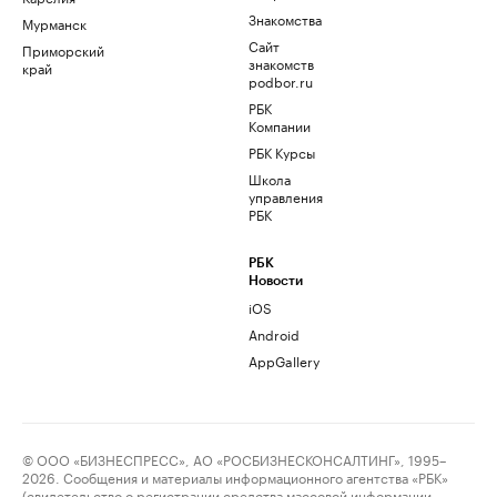
Знакомства
Мурманск
Сайт
Приморский
знакомств
край
podbor.ru
РБК
Компании
РБК Курсы
Школа
управления
РБК
РБК
Новости
iOS
Android
AppGallery
© ООО «БИЗНЕСПРЕСС», АО «РОСБИЗНЕСКОНСАЛТИНГ», 1995–
2026. Сообщения и материалы информационного агентства «РБК»
(свидетельство о регистрации средства массовой информации