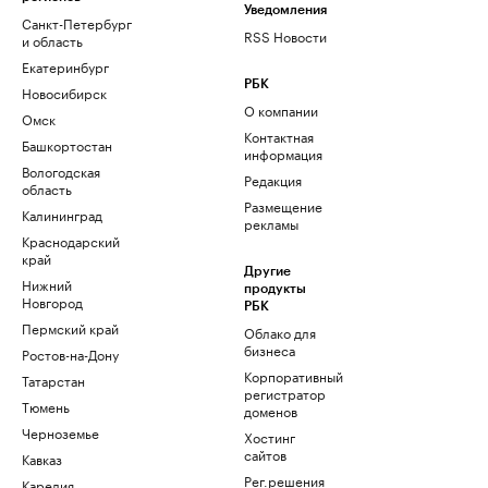
Уведомления
Санкт-Петербург
RSS Новости
и область
Екатеринбург
РБК
Новосибирск
О компании
Омск
Контактная
Башкортостан
информация
Вологодская
Редакция
область
Размещение
Калининград
рекламы
Краснодарский
край
Другие
Нижний
продукты
Новгород
РБК
Пермский край
Облако для
бизнеса
Ростов-на-Дону
Корпоративный
Татарстан
регистратор
Тюмень
доменов
Черноземье
Хостинг
сайтов
Кавказ
Рег.решения
Карелия