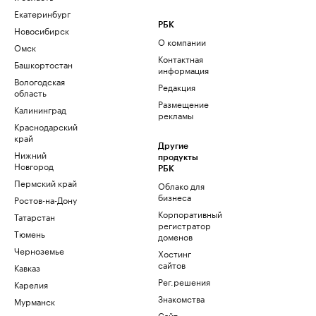
Екатеринбург
РБК
Новосибирск
О компании
Омск
Контактная
Башкортостан
информация
Вологодская
Редакция
область
Размещение
Калининград
рекламы
Краснодарский
край
Другие
Нижний
продукты
Новгород
РБК
Пермский край
Облако для
бизнеса
Ростов-на-Дону
Корпоративный
Татарстан
регистратор
Тюмень
доменов
Черноземье
Хостинг
сайтов
Кавказ
Рег.решения
Карелия
Знакомства
Мурманск
Сайт