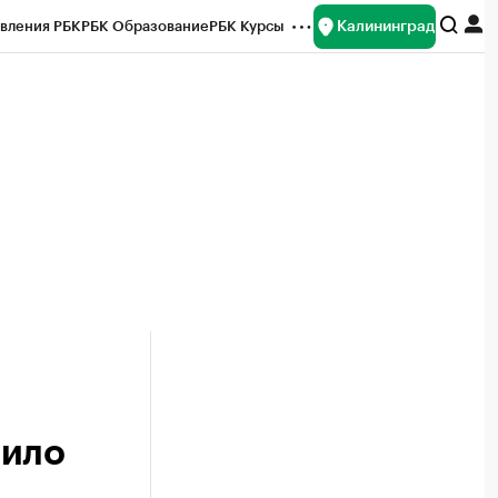
Калининград
вления РБК
РБК Образование
РБК Курсы
рейтинги
Франшизы
Газета
ок наличной валюты
сило