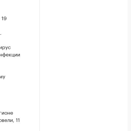
 19
.
ирус
инфекции
му
гионе
вели, 11