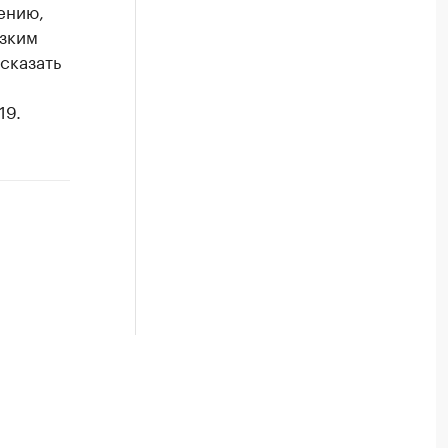
ению,
изким
сказать
.
19.