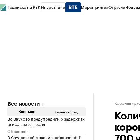
Подписка на РБК
Инвестиции
Мероприятия
Отрасли
Недви
РБК Life
Тренды
Визионеры
Национальные проекты
Город
Стиль
Кр
Спецпроекты СПб
Конференции СПб
Спецпроекты
Проверка конт
Коронавирус
Все новости
Калининград
Весь мир
Коли
Во Внуково предупредили о задержках
рейсов из-за грозы
коро
Общество
В Саудовской Аравии сообщили об 11
700 