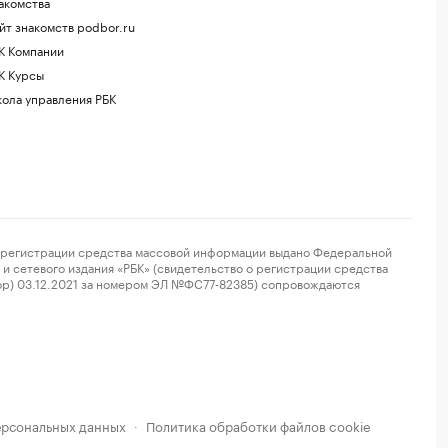
акомства
йт знакомств podbor.ru
К Компании
К Курсы
ола управления РБК
регистрации средства массовой информации выдано Федеральной
и сетевого издания «РБК» (свидетельство о регистрации средства
ор) 03.12.2021 за номером ЭЛ №ФС77-82385) сопровождаются
ерсональных данных
Политика обработки файлов cookie
·