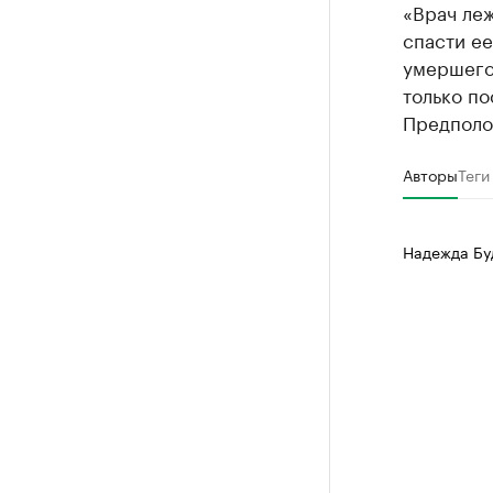
«Врач леж
спасти ее
умершего
только по
Предполож
Авторы
Теги
Надежда Бу