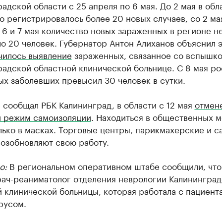
адской области с 25 апреля по 6 мая. До 2 мая в обл
 регистрировалось более 20 новых случаев, со 2 ма
 6 и 7 мая количество новых зараженных в регионе н
 20 человек. Губернатор Антон Алиханов объяснил э
чилось выявление
зараженных, связанное со вспышко
адской областной клинической больнице. С 8 мая ро
х заболевших превысил 30 человек в сутки.
 сообщал РБК Калининград, в области с 12 мая
отмен
й режим самоизоляции
. Находиться в общественных м
ько в масках. Торговые центры, парикмахерские и с
озобновляют свою работу.
о:
В региональном оперативном штабе сообщили, что
рач-реаниматолог отделения неврологии Калинингра
 клинической больницы, которая работала с пациент
русом.