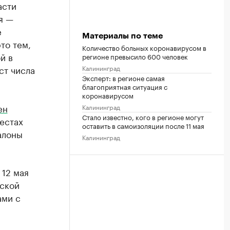
асти
я —
е
Материалы по теме
то тем,
Количество больных коронавирусом в
й в
регионе превысило 600 человек
Калининград
ст числа
Эксперт: в регионе самая
благоприятная ситуация с
коронавирусом
ен
Калининград
Стало известно, кого в регионе могут
естах
оставить в самоизоляции после 11 мая
алоны
Калининград
 12 мая
дской
ами с