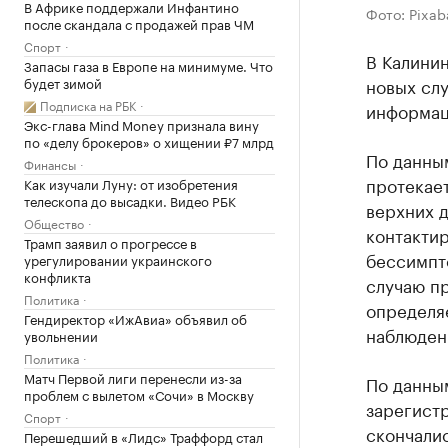
В Африке поддержали Инфантино
Фото: Pixab
после скандала с продажей прав ЧМ
Спорт
В Калинин
Запасы газа в Европе на минимуме. Что
будет зимой
новых сл
Подписка на РБК
информац
Экс-глава Mind Money признала вину
по «делу брокеров» о хищении ₽7 млрд
По данным
Финансы
протекает
Как изучали Луну: от изобретения
телескопа до высадки. Видео РБК
верхних д
Общество
контакти
Трамп заявил о прогрессе в
бессимпт
урегулировании украинского
конфликта
случаю п
Политика
определя
Гендиректор «ИжАвиа» объявил об
наблюден
увольнении
Политика
Матч Первой лиги перенесли из-за
По данным
проблем с вылетом «Сочи» в Москву
зарегистр
Спорт
скончали
Перешедший в «Лидс» Траффорд стал