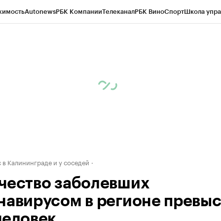
жимость
Autonews
РБК Компании
Телеканал
РБК Вино
Спорт
Школа упра
ипто
РБК Бизнес-среда
Дискуссионный клуб
Исследования
Кредитные 
рагентов
Политика
Экономика
Бизнес
Технологии и медиа
Финансы
Рын
 в Калининграде и у соседей
чество заболевших
навирусом в регионе превы
человек