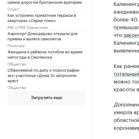
самым дорогим британским вратарем
Калинингр
Спорт
ежедневно
Как устроены приватные террасы в
более 40.
квартирах «Серии плюс»
превышало
РБК и ПИК Серия плюс
Аэропорт Домодедово открыли для
что
закон
приема и вылета самолетов
Калинингр
Политика
выявленны
Женщина и ребенок погибли во время
непогоды в Смоленске
Общество
Как ранее
Обвиняемой по делу о порнографии
тотальны
экс-участнице «Дома-2» запросили
можно тол
арест
Общество
красоты в
Загрузить еще
Дополнен
умерла в
областной
коронави