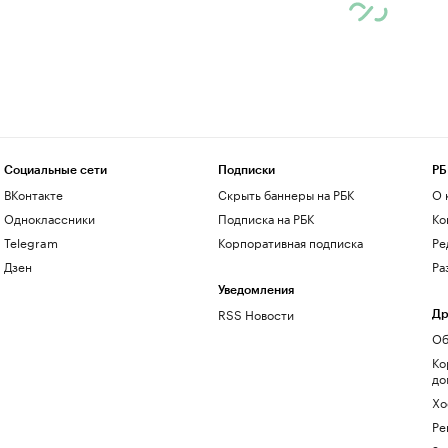
Социальные сети
Подписки
РБ
ВКонтакте
Скрыть баннеры на РБК
О 
Одноклассники
Подписка на РБК
Ко
Telegram
Корпоративная подписка
Ре
Дзен
Ра
Уведомления
RSS Новости
Др
Об
Ко
до
Хо
Ре