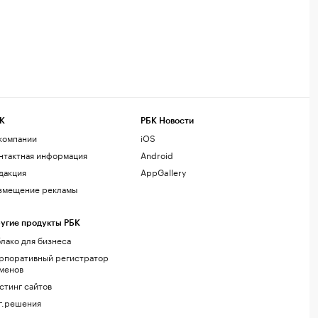
К
РБК Новости
компании
iOS
нтактная информация
Android
дакция
AppGallery
змещение рекламы
угие продукты РБК
лако для бизнеса
рпоративный регистратор
менов
стинг сайтов
г.решения