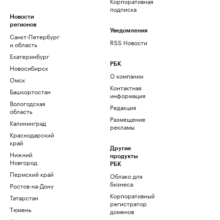
Корпоративная
подписка
Новости
регионов
Уведомления
Санкт-Петербург
RSS Новости
и область
Екатеринбург
РБК
Новосибирск
О компании
Омск
Контактная
Башкортостан
информация
Вологодская
Редакция
область
Размещение
Калининград
рекламы
Краснодарский
край
Другие
Нижний
продукты
Новгород
РБК
Пермский край
Облако для
бизнеса
Ростов-на-Дону
Корпоративный
Татарстан
регистратор
Тюмень
доменов