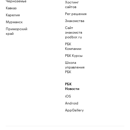
Черноземье
Хостинг
сайтов
Кавказ
Рег.решения
Карелия
Знакомства
Мурманск
Сайт
Приморский
знакомств
край
podbor.ru
РБК
Компании
РБК Курсы
Школа
управления
РБК
РБК
Новости
iOS
Android
AppGallery