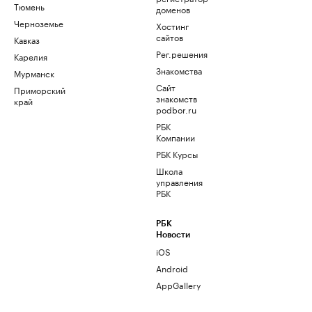
Тюмень
доменов
Черноземье
Хостинг
сайтов
Кавказ
Рег.решения
Карелия
Знакомства
Мурманск
Сайт
Приморский
знакомств
край
podbor.ru
РБК
Компании
РБК Курсы
Школа
управления
РБК
РБК
Новости
iOS
Android
AppGallery