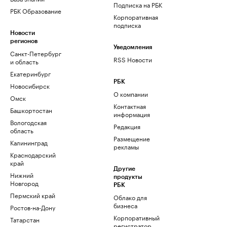
Подписка на РБК
РБК Образование
Корпоративная
подписка
Новости
регионов
Уведомления
Санкт-Петербург
RSS Новости
и область
Екатеринбург
РБК
Новосибирск
О компании
Омск
Контактная
Башкортостан
информация
Вологодская
Редакция
область
Размещение
Калининград
рекламы
Краснодарский
край
Другие
Нижний
продукты
Новгород
РБК
Пермский край
Облако для
бизнеса
Ростов-на-Дону
Корпоративный
Татарстан
регистратор