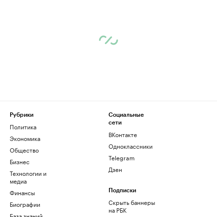
Рубрики
Социальные
сети
Политика
ВКонтакте
Экономика
Одноклассники
Общество
Telegram
Бизнес
Дзен
Технологии и
медиа
Финансы
Подписки
Скрыть баннеры
Биографии
на РБК
База знаний