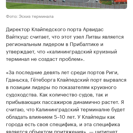
Фото: Эскиз терминала
Директор Клайпедского порта Арвидас
Вайткуцс считает, что этот узел Литвы является
региональным лидером в Прибалтике и
утверждает, что «калининградский круизный
терминал не создаст проблем».
«За последние девять лет среди портов Риги,
Гданьска, Гётеборга Клайпедский порт вырвался
в позиции лидеры по показателям круизного
судоходства. Как количество судов, так и
прибывающих пассажиров динамично растет. Я
считаю, что Калининградский терминалне будет
обладать влиянием 5–10 лет. У Клайпеды как
города есть своя специфика, и эта специфика
является объектом притяжения», — цитирует