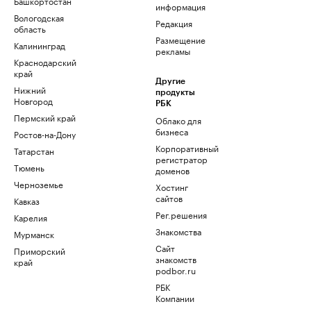
Башкортостан
информация
Вологодская
Редакция
область
Размещение
Калининград
рекламы
Краснодарский
край
Другие
Нижний
продукты
Новгород
РБК
Пермский край
Облако для
бизнеса
Ростов-на-Дону
Корпоративный
Татарстан
регистратор
Тюмень
доменов
Черноземье
Хостинг
сайтов
Кавказ
Рег.решения
Карелия
Знакомства
Мурманск
Сайт
Приморский
знакомств
край
podbor.ru
РБК
Компании