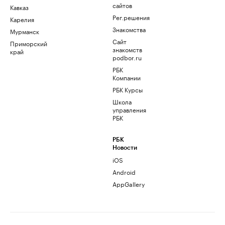
сайтов
Кавказ
Рег.решения
Карелия
Знакомства
Мурманск
Сайт
Приморский
знакомств
край
podbor.ru
РБК
Компании
РБК Курсы
Школа
управления
РБК
РБК
Новости
iOS
Android
AppGallery