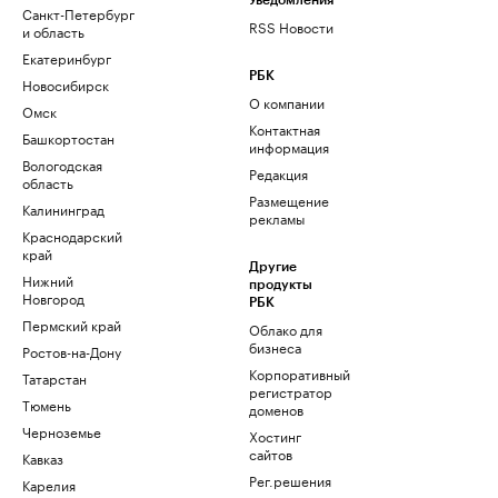
Уведомления
Санкт-Петербург
RSS Новости
и область
Екатеринбург
РБК
Новосибирск
О компании
Омск
Контактная
Башкортостан
информация
Вологодская
Редакция
область
Размещение
Калининград
рекламы
Краснодарский
край
Другие
Нижний
продукты
Новгород
РБК
Пермский край
Облако для
бизнеса
Ростов-на-Дону
Корпоративный
Татарстан
регистратор
Тюмень
доменов
Черноземье
Хостинг
сайтов
Кавказ
Рег.решения
Карелия