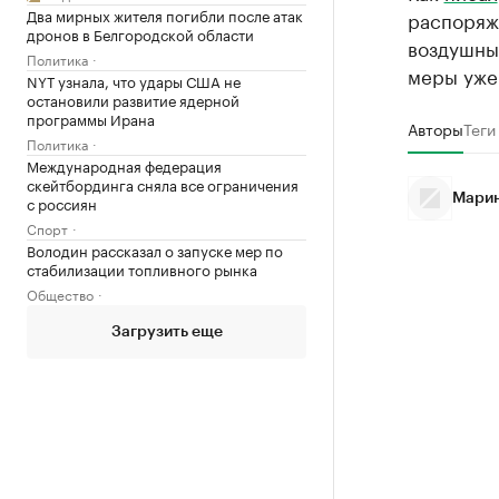
Два мирных жителя погибли после атак
распоряж
дронов в Белгородской области
воздушных
Политика
меры уже
NYT узнала, что удары США не
остановили развитие ядерной
программы Ирана
Авторы
Теги
Политика
Международная федерация
скейтбординга сняла все ограничения
Марин
с россиян
Спорт
Володин рассказал о запуске мер по
стабилизации топливного рынка
Общество
Загрузить еще