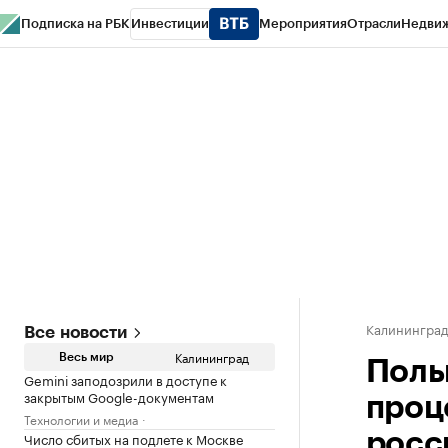
Подписка на РБК
Инвестиции
Мероприятия
Отрасли
Недви
РБК Life
Тренды
Визионеры
Национальные проекты
Город
Стиль
Кр
Спецпроекты СПб
Конференции СПб
Спецпроекты
Проверка конт
Калинингра
Все новости
Калининград
Весь мир
Поль
Gemini заподозрили в доступе к
закрытым Google-документам
проц
Технологии и медиа
Число сбитых на подлете к Москве
росс