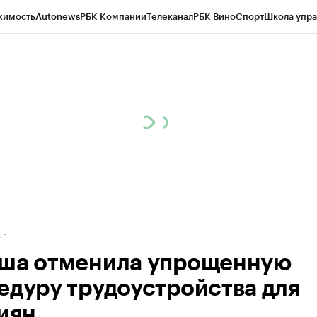
жимость
Autonews
РБК Компании
Телеканал
РБК Вино
Спорт
Школа упра
ипто
РБК Бизнес-среда
Дискуссионный клуб
Исследования
Кредитные 
рагентов
Политика
Экономика
Бизнес
Технологии и медиа
Финансы
Рын
д
ша отменила упрощенную
едуру трудоустройства для
иян