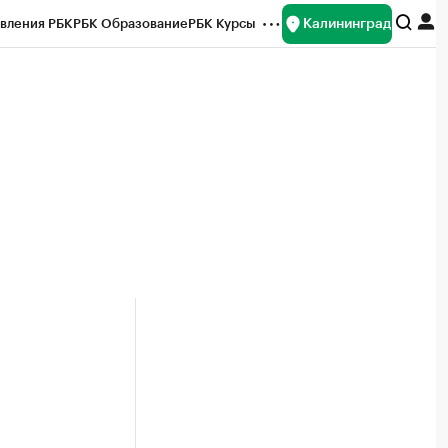
Калининград
вления РБК
РБК Образование
РБК Курсы
рейтинги
Франшизы
Газета
ок наличной валюты