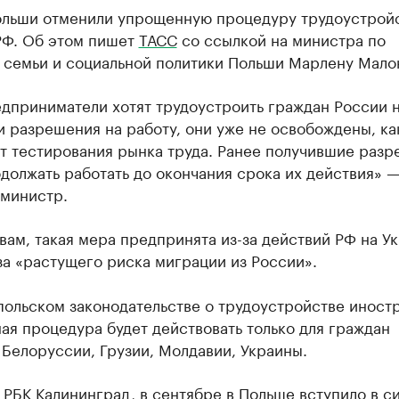
ольши отменили упрощенную процедуру трудоустройс
РФ. Об этом пишет
ТАСС
со ссылкой на министра по
 семьи и социальной политики Польши Марлену Малон
едприниматели хотят трудоустроить граждан России 
 разрешения на работу, они уже не освобождены, ка
от тестирования рынка труда. Ранее получившие раз
должать работать до окончания срока их действия» 
 министр.
вам, такая мера предпринята из-за действий РФ на Ук
за «растущего риска миграции из России».
польском законодательстве о трудоустройстве иност
я процедура будет действовать только для граждан
Белоруссии, Грузии, Молдавии, Украины.
РБК Калининград, в сентябре в Польше вступило в с