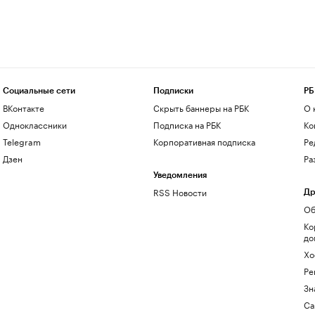
Социальные сети
Подписки
РБ
ВКонтакте
Скрыть баннеры на РБК
О 
Одноклассники
Подписка на РБК
Ко
Telegram
Корпоративная подписка
Ре
Дзен
Ра
Уведомления
RSS Новости
Др
Об
Ко
до
Хо
Ре
Зн
Са