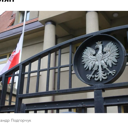
сандр Подгорчук