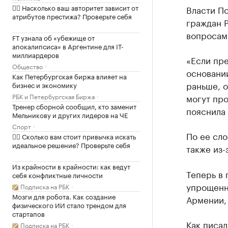
✍🏻 Насколько ваш авторитет зависит от
Власти П
атрибутов престижа? Проверьте себя
граждан 
вопросам
FT узнала об «убежище от
апокалипсиса» в Аргентине для IT-
миллиардеров
«Если пр
Общество
основании
Как Петербургская биржа влияет на
раньше, 
бизнес и экономику
РБК и Петербургская Биржа
могут про
Тренер сборной сообщил, кто заменит
пояснила
Мельникову и других лидеров на ЧЕ
Спорт
По ее сло
✍🏻 Сколько вам стоит привычка искать
идеальное решение? Проверьте себя
также из-
Из крайности в крайности: как ведут
Теперь в 
себя конфликтные личности
упрощенна
Подписка на РБК
Мозги для робота. Как создание
Армении, 
физического ИИ стало трендом для
стартапов
Как
писал
Подписка на РБК