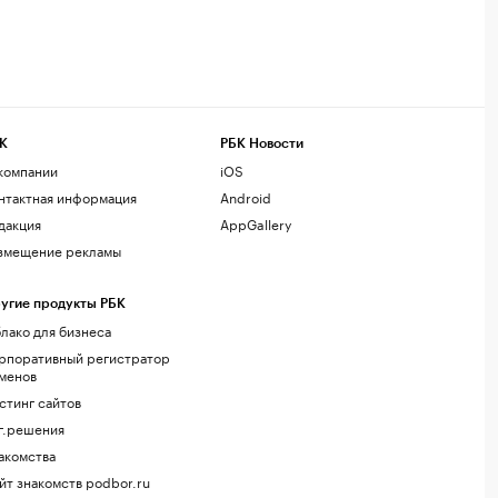
К
РБК Новости
компании
iOS
нтактная информация
Android
дакция
AppGallery
змещение рекламы
угие продукты РБК
лако для бизнеса
рпоративный регистратор
менов
стинг сайтов
г.решения
акомства
йт знакомств podbor.ru