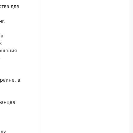
тва для
г.
на
к
решения
—
раине, а
ранцев
илу