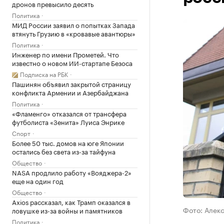
дронов превысило десять
Политика
МИД России заявил о попытках Запада
втянуть Грузию в «кровавые авантюры»
Политика
Инженер по имени Прометей. Что
известно о новом ИИ-стартапе Безоса
Подписка на РБК
Пашинян объявил закрытой страницу
конфликта Армении и Азербайджана
Политика
«Фламенго» отказался от трансфера
футболиста «Зенита» Луиса Энрике
Спорт
Более 50 тыс. домов на юге Японии
остались без света из-за тайфуна
Общество
NASA продлило работу «Вояджера-2»
еще на один год
Общество
Axios рассказал, как Трамп оказался в
Фото: Алек
ловушке из-за войны и памятников
Политика