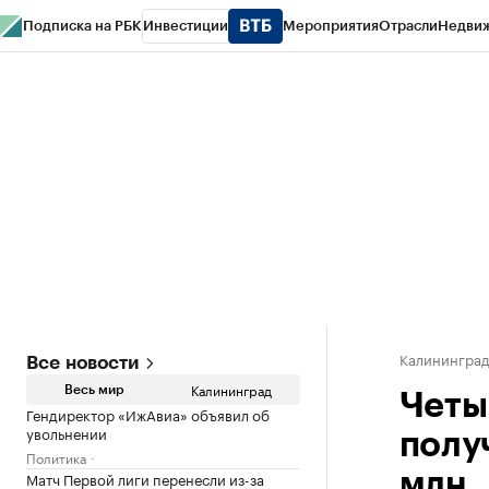
Подписка на РБК
Инвестиции
Мероприятия
Отрасли
Недви
РБК Life
Тренды
Визионеры
Национальные проекты
Город
Стиль
Кр
Спецпроекты СПб
Конференции СПб
Спецпроекты
Проверка конт
Калинингра
Все новости
Калининград
Весь мир
Четы
Гендиректор «ИжАвиа» объявил об
увольнении
полу
Политика
Матч Первой лиги перенесли из-за
млн