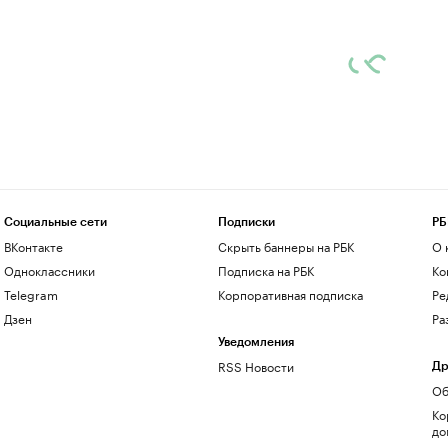
Социальные сети
Подписки
РБ
ВКонтакте
Скрыть баннеры на РБК
О 
Одноклассники
Подписка на РБК
Ко
Telegram
Корпоративная подписка
Ре
Дзен
Ра
Уведомления
RSS Новости
Др
Об
Ко
до