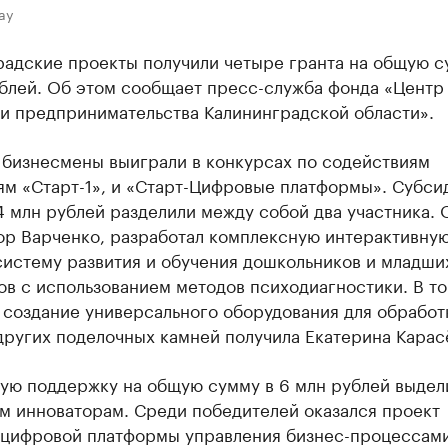
ay
радские проекты получили четыре гранта на общую с
ублей. Об этом сообщает пресс-служба фонда «Центр
и предпринимательства Калининградской области».
 бизнесмены выиграли в конкурсах по содействиям
ям «Старт-1», и «Старт-Цифровые платформы». Субси
 млн рублей разделили между собой два участника. 
тор Варченко, разработал комплексную интерактивну
систему развития и обучения дошкольников и младши
в с использованием методов психодиагностики. В то
 создание универсального оборудования для обработ
других поделочных камней получила Екатерина Карас
ую поддержку на общую сумму в 6 млн рублей выдел
м инноваторам. Среди победителей оказался проект
 цифровой платформы управления бизнес-процессам