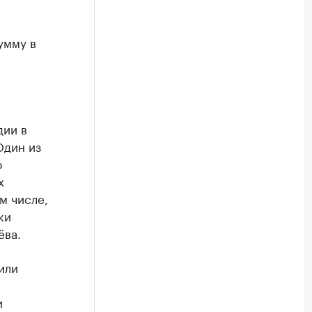
умму в
дии в
Один из
ю
х
м числе,
ки
ёва.
или
и