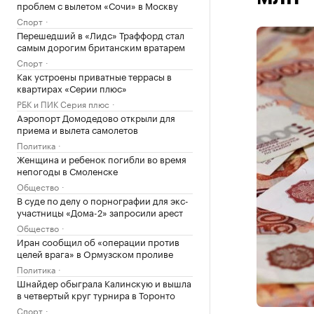
проблем с вылетом «Сочи» в Москву
Спорт
Перешедший в «Лидс» Траффорд стал
самым дорогим британским вратарем
Спорт
Как устроены приватные террасы в
квартирах «Серии плюс»
РБК и ПИК Серия плюс
Аэропорт Домодедово открыли для
приема и вылета самолетов
Политика
Женщина и ребенок погибли во время
непогоды в Смоленске
Общество
В суде по делу о порнографии для экс-
участницы «Дома-2» запросили арест
Общество
Иран сообщил об «операции против
целей врага» в Ормузском проливе
Политика
Шнайдер обыграла Калинскую и вышла
в четвертый круг турнира в Торонто
Спорт