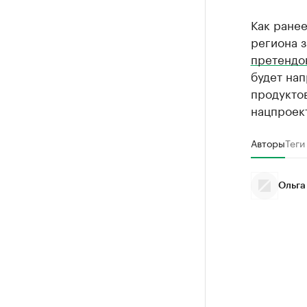
Как ранее
региона з
претендов
будет нап
продуктов
нацпроек
Авторы
Теги
Ольга