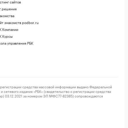
стинг сайтов
г.решения
акомства
йт знакомств podbor.ru
К Компании
К Курсы
ола управления РБК
регистрации средства массовой информации выдано Федеральной
и сетевого издания «РБК» (свидетельство о регистрации средства
ор) 03.12.2021 за номером ЭЛ №ФС77-82385) сопровождаются