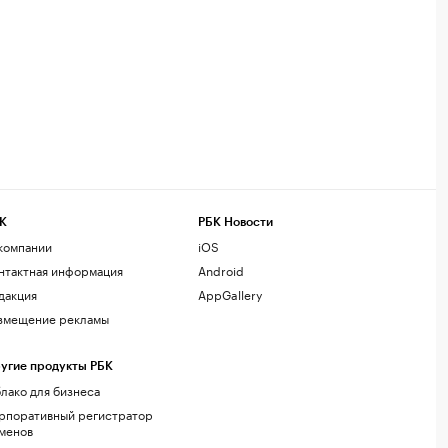
К
РБК Новости
компании
iOS
нтактная информация
Android
дакция
AppGallery
змещение рекламы
угие продукты РБК
лако для бизнеса
рпоративный регистратор
менов