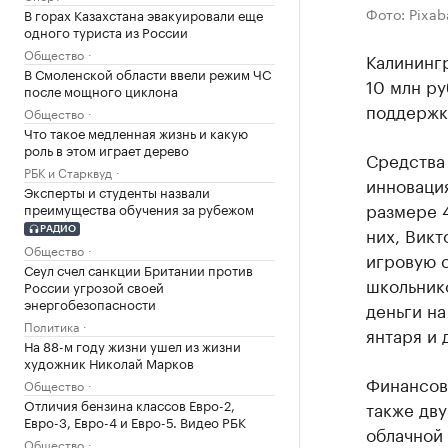
Фото: Pixab
В горах Казахстана эвакуировали еще
одного туриста из России
Общество
Калининг
В Смоленской области ввели режим ЧС
10 млн р
после мощного циклона
поддержк
Общество
Что такое медленная жизнь и какую
роль в этом играет дерево
Средства
РБК и Старквуд
инноваци
Эксперты и студенты назвали
размере 4
преимущества обучения за рубежом
них, Вик
РАДИО
Общество
игровую 
Сеул счел санкции Британии против
школьнико
России угрозой своей
энергобезопасности
деньги на
Политика
янтаря и 
На 88-м году жизни ушел из жизни
художник Николай Марков
Финансов
Общество
Отличия бензина классов Евро-2,
также дву
Евро-3, Евро-4 и Евро-5. Видео РБК
облачной
Общество