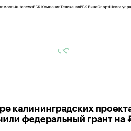
жимость
Autonews
РБК Компании
Телеканал
РБК Вино
Спорт
Школа упра
ипто
РБК Бизнес-среда
Дискуссионный клуб
Исследования
Кредитные 
рагентов
Политика
Экономика
Бизнес
Технологии и медиа
Финансы
Рын
д
ре калининградских проект
чили федеральный грант на 