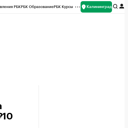
Калининград
вления РБК
РБК Образование
РБК Курсы
рейтинги
Франшизы
Газета
ок наличной валюты
а
₽10