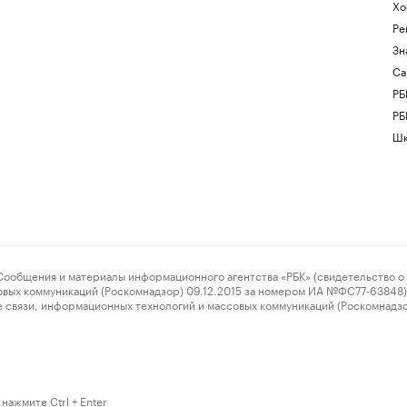
Хо
Ре
Зн
Са
РБ
РБ
Шк
ения и материалы информационного агентства «РБК» (свидетельство о 
овых коммуникаций (Роскомнадзор) 09.12.2015 за номером ИА №ФС77-63848) 
 связи, информационных технологий и массовых коммуникаций (Роскомнадз
нажмите Ctrl + Enter