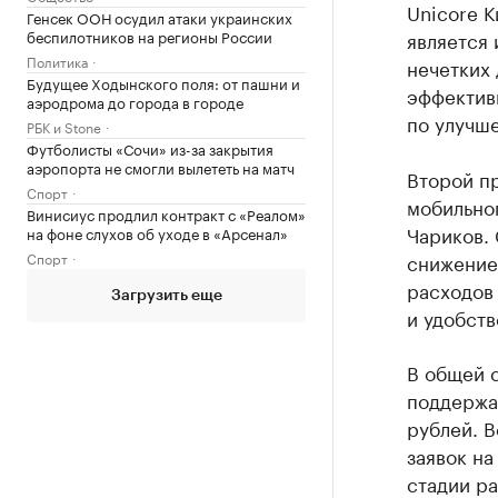
Unicore К
Генсек ООН осудил атаки украинских
беспилотников на регионы России
является 
Политика
нечетких 
Будущее Ходынского поля: от пашни и
эффективн
аэродрома до города в городе
по улучш
РБК и Stone
Футболисты «Сочи» из-за закрытия
аэропорта не смогли вылететь на матч
Второй пр
Спорт
мобильно
Винисиус продлил контракт с «Реалом»
Чариков. 
на фоне слухов об уходе в «Арсенал»
Спорт
снижение
расходов
Загрузить еще
и удобств
В общей 
поддержал
рублей. В
заявок на
стадии р