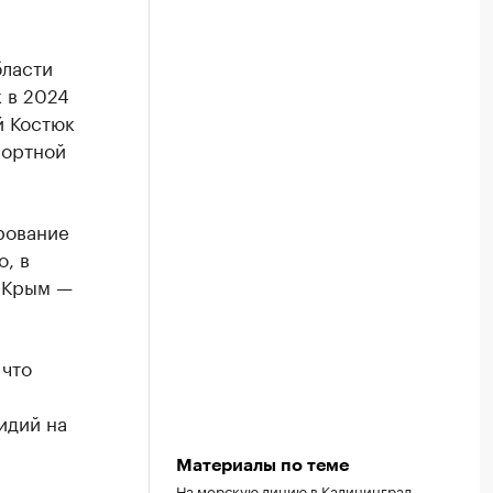
бласти
 в 2024
й Костюк
портной
рование
, в
в Крым —
 что
идий на
Материалы по теме
На морскую линию в Калининград