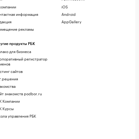
компании
iOS
нтактная информация
Android
дакция
AppGallery
змещение рекламы
угие продукты РБК
лако для бизнеса
рпоративный регистратор
менов
стинг сайтов
г.решения
акомства
йт знакомств podbor.ru
К Компании
К Курсы
ола управления РБК