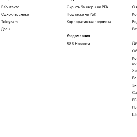
ВКонтакте
Скрыть баннеры на РБК
О 
Одноклассники
Подписка на РБК
Ко
Telegram
Корпоративная подписка
Ре
Дзен
Ра
Уведомления
RSS Новости
Др
Об
Ко
до
Хо
Ре
Зн
Са
РБ
РБ
Шк