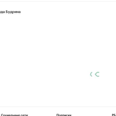
да Будрина
Социальные сети
Подписки
РБ