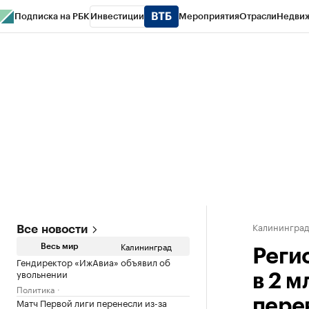
Подписка на РБК
Инвестиции
Мероприятия
Отрасли
Недви
РБК Life
Тренды
Визионеры
Национальные проекты
Город
Стиль
Кр
Спецпроекты СПб
Конференции СПб
Спецпроекты
Проверка конт
Калинингра
Все новости
Калининград
Весь мир
Реги
Гендиректор «ИжАвиа» объявил об
увольнении
в 2 
Политика
Матч Первой лиги перенесли из-за
пере