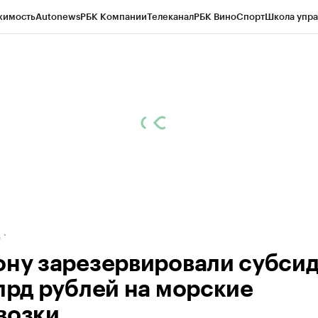
жимость
Autonews
РБК Компании
Телеканал
РБК Вино
Спорт
Школа упра
ипто
РБК Бизнес-среда
Дискуссионный клуб
Исследования
Кредитные 
рагентов
Политика
Экономика
Бизнес
Технологии и медиа
Финансы
Рын
д
ону зарезервировали субси
млрд рублей на морские
возки