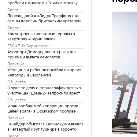
проблем с вылетом «Сочи» в Москву
Спорт
Перешедший в «Лидс» Траффорд стал
самым дорогим британским вратарем
Спорт
Как устроены приватные террасы в
квартирах «Серии плюс»
РБК и ПИК Серия плюс
Аэропорт Домодедово открыли для
приема и вылета самолетов
Политика
Женщина и ребенок погибли во время
непогоды в Смоленске
Общество
В суде по делу о порнографии для экс-
участницы «Дома-2» запросили арест
Общество
Иран сообщил об «операции против
целей врага» в Ормузском проливе
Политика
Шнайдер обыграла Калинскую и вышла
в четвертый круг турнира в Торонто
Спорт