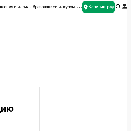
Калининград
вления РБК
РБК Образование
РБК Курсы
рейтинги
Франшизы
Газета
ок наличной валюты
дию