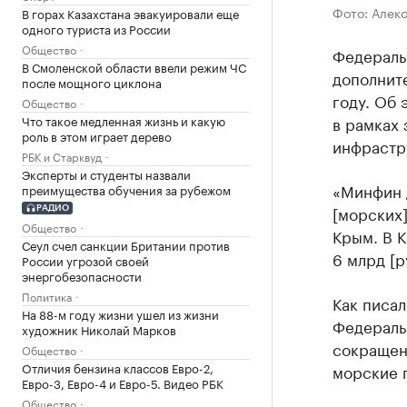
Фото: Алек
В горах Казахстана эвакуировали еще
одного туриста из России
Общество
Федераль
В Смоленской области ввели режим ЧС
дополнит
после мощного циклона
году. Об
Общество
Что такое медленная жизнь и какую
в рамках 
роль в этом играет дерево
инфрастр
РБК и Старквуд
Эксперты и студенты назвали
«Минфин 
преимущества обучения за рубежом
[морских]
РАДИО
Общество
Крым. В К
Сеул счел санкции Британии против
6 млрд [р
России угрозой своей
энергобезопасности
Политика
Как писал
На 88-м году жизни ушел из жизни
Федераль
художник Николай Марков
сокращен
Общество
Отличия бензина классов Евро-2,
морские г
Евро-3, Евро-4 и Евро-5. Видео РБК
Общество