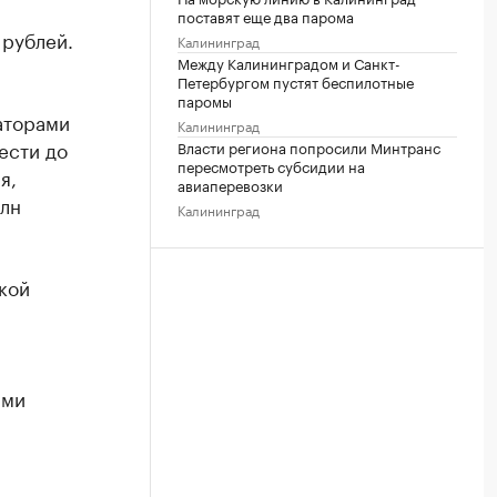
поставят еще два парома
 рублей.
Калининград
Между Калининградом и Санкт-
Петербургом пустят беспилотные
а
паромы
аторами
Калининград
ести до
Власти региона попросили Минтранс
пересмотреть субсидии на
я,
авиаперевозки
млн
Калининград
ской
ими