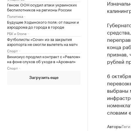
Изначаль
Генсек ООН осудил атаки украинских
беспилотников на регионы России
калининг
Политика
Будущее Ходынского поля: от пашни и
Губернато
аэродрома до города в городе
средства
РБК и Stone
переправы
Футболисты «Сочи» из-за закрытия
аэропорта не смогли вылететь на матч
конца ра
Спорт
признав, 
Винисиус продлил контракт с «Реалом»
рублей пр
на фоне слухов об уходе в «Арсенал»
Спорт
6 октября
Загрузить еще
перевозке
выбраны м
инфрастр
номенклат
словами е
Авторы
Теги